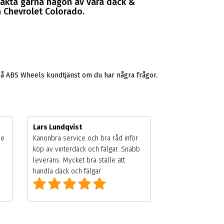
takta gärna någon av våra däck &
n Chevrolet Colorado.
på ABS Wheels kundtjänst om du har några frågor.
Lars Lundqvist
de
Kanonbra service och bra råd inför
köp av vinterdäck och fälgar. Snabb
leverans. Mycket bra ställe att
handla däck och fälgar