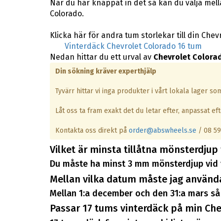
När du har knappat in det så kan du välja mel
Colorado.
Klicka här för andra tum storlekar till din Chev
Vinterdäck Chevrolet Colorado 16 tum
Nedan hittar du ett urval av
Chevrolet Colora
Din sökning kräver experthjälp
Tyvärr hittar vi inga produkter i vårt lokala lager s
Låt oss ta fram exakt det du letar efter, anpassat efte
Kontakta oss direkt på
order@abswheels.se
/ 08 59
Vilket är minsta tillåtna mönsterdjup
Du måste ha minst 3 mm mönsterdjup vid 
Mellan vilka datum måste jag använd
Mellan 1:a december och den 31:a mars så 
Passar 17 tums vinterdäck på min Che