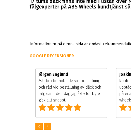
17 tums däck finns inte med i listan över
fälgexperter på ABS Wheels kundtjänst så k
Informationen på denna sida är endast rekommendation
GOOGLE RECENSIONER
Jörgen Englund
Joaki
gsäsongen.
Mkt bra bemötande vid beställning
Köpte 
ning men
och råd vid beställning av däck och
upptäc
 väldigt
fälg samt den dag jag åkte för byte
på ena
g som alla
gick allt snabbt.
wheels