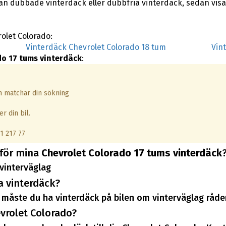
lan dubbade vinterdäck eller dubbfria vinterdäck, sedan vis
rolet Colorado:
Vinterdäck Chevrolet Colorado 18 tum
Vin
do 17 tums vinterdäck
:
om matchar din sökning
r din bil.
1 217 77
 för mina
Chevrolet Colorado 17 tums vinterdäck
vinterväglag
a vinterdäck?
måste du ha vinterdäck på bilen om vinterväglag råder
vrolet Colorado?