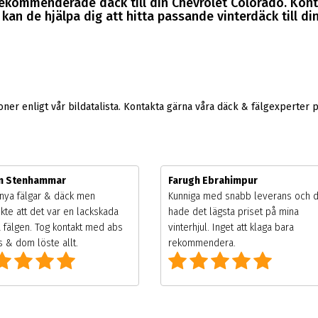
 rekommenderade däck till din Chevrolet Colorado. Kon
an de hjälpa dig att hitta passande vinterdäck till di
er enligt vår bildatalista. Kontakta gärna våra däck & fälgexperter 
m Stenhammar
Farugh Ebrahimpur
nya fälgar & däck men
Kunniga med snabb leverans och 
kte att det var en lackskada
hade det lägsta priset på mina
 fälgen. Tog kontakt med abs
vinterhjul. Inget att klaga bara
 & dom löste allt.
rekommendera.