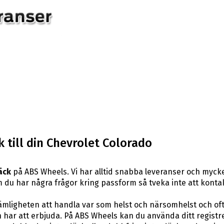
 till din Chevrolet Colorado
äck
på ABS Wheels. Vi har alltid snabba leveranser och myck
er om du har några frågor kring passform så tveka inte att kont
ligheten att handla var som helst och närsomhelst och ofta t
har att erbjuda. På ABS Wheels kan du använda ditt registr