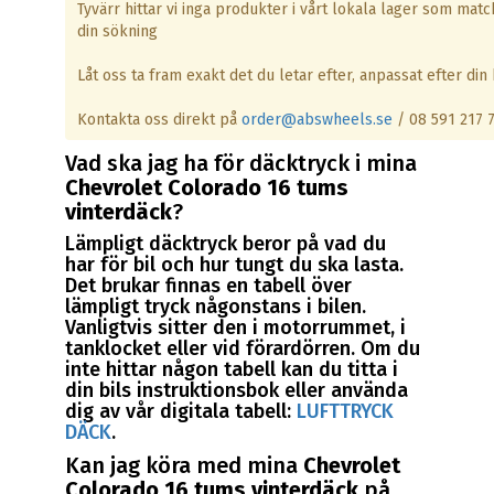
Tyvärr hittar vi inga produkter i vårt lokala lager som matc
din sökning
Låt oss ta fram exakt det du letar efter, anpassat efter din b
Kontakta oss direkt på
order@abswheels.se
/ 08 591 217 
Vad ska jag ha för däcktryck i mina
Chevrolet Colorado 16 tums
vinterdäck
?
Lämpligt däcktryck beror på vad du
har för bil och hur tungt du ska lasta.
Det brukar finnas en tabell över
lämpligt tryck någonstans i bilen.
Vanligtvis sitter den i motorrummet, i
tanklocket eller vid förardörren. Om du
inte hittar någon tabell kan du titta i
din bils instruktionsbok eller använda
dig av vår digitala tabell:
LUFTTRYCK
DÄCK
.
Kan jag köra med mina
Chevrolet
Colorado 16 tums vinterdäck
på