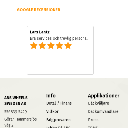
GOOGLE RECENSIONER
Lars Lantz
e
Bra services och trevlig personal.
Info
Applikationer
ABS WHEELS
Betal / Finans
Däckväljare
SWEDEN AB
Villkor
Däckomvandlare
556839 5429
Göran Hammarsjös
Fälgprovaren
Press
Väg 2