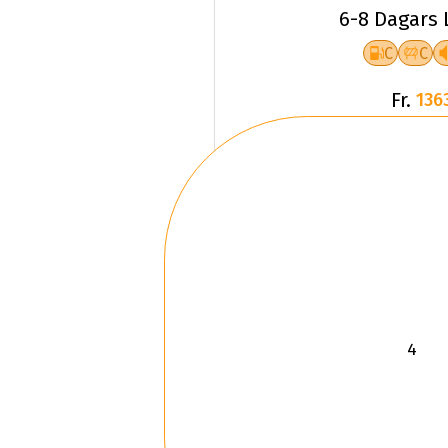
6-8 Dagars 
C
C
Fr.
136