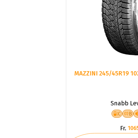
MAZZINI 245/45R19 1
Snabb Le
C
B
Fr.
106