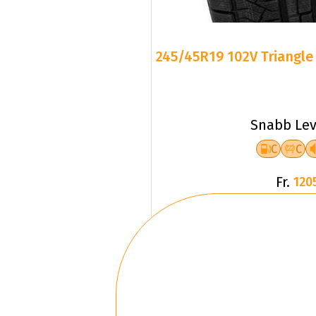
245/45R19 102V Triangle 
Snabb Lev
C
C
Fr.
120