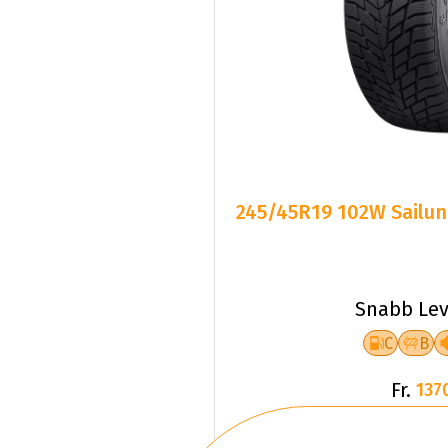
245/45R19 102W Sailun
Snabb Lev
C
B
Fr.
137