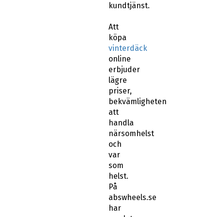
Att
köpa
vinterdäck
online
erbjuder
lägre
priser,
bekvämligheten
att
handla
närsomhelst
och
var
som
helst.
På
abswheels.se
har
samlat