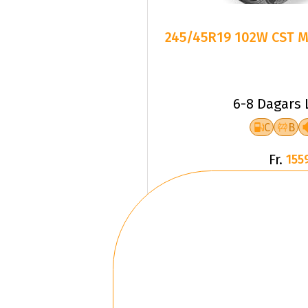
245/45R19 102W CST Me
6-8 Dagars 
C
B
Fr.
155