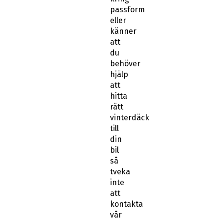
passform
eller
känner
att
du
behöver
hjälp
att
hitta
rätt
vinterdäck
till
din
bil
så
tveka
inte
att
kontakta
vår
kundtjänst.