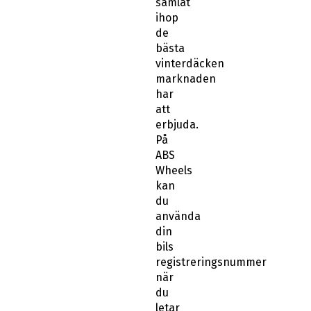
ihop
de
bästa
vinterdäcken
marknaden
har
att
erbjuda.
På
ABS
Wheels
kan
du
använda
din
bils
registreringsnummer
när
du
letar
efter