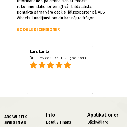
Informationen på denna sida är endast
rekommendationer enligt vår bildatalista.
Kontakta gärna våra däck & fälgexperter på ABS
Wheels kundtjänst om du har några frågor.
GOOGLE RECENSIONER
Lars Lantz
e
Bra services och trevlig personal.
Info
Applikationer
ABS WHEELS
Betal / Finans
Däckväljare
SWEDEN AB