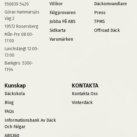
Villkor
Däckomvandlare
556839 5429
Göran Hammarsjös
Fälgprovaren
Press
Väg 2
Jobba På ABS
TPMS
19572 Rosersberg
Sidkarta
Offroad Däck
Mån-Fre 08:00-
Varumärken
17:00
Lunchstängt 12:00-
13:00
Bankgiro: 5300-
1194
Kunskap
KONTAKTA
Däckskola
Kontakta Oss
Blog
Vinterdäck
FAQs
Informationsbank Av Däck
Och Fälgar
ABS360