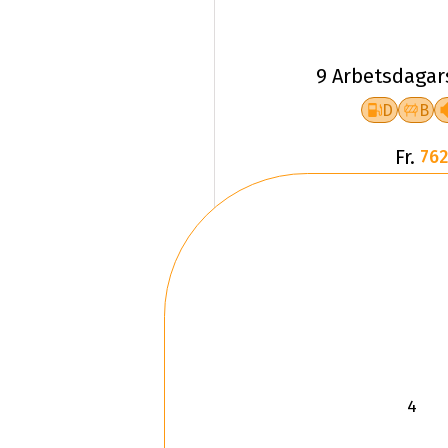
9 Arbetsdagar
D
B
Fr.
762