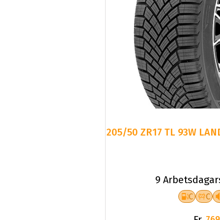
205/50 ZR17 TL 93W LAN
9 Arbetsdagar
C
C
Fr.
769