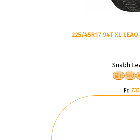
225/45R17 94T XL LEAO
Snabb Le
D
D
Fr.
733