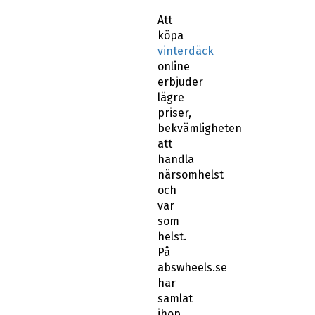
Att
köpa
vinterdäck
online
erbjuder
lägre
priser,
bekvämligheten
att
handla
närsomhelst
och
var
som
helst.
På
abswheels.se
har
samlat
ihop