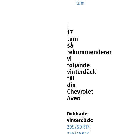
tum
I
17
tum
så
rekommenderar
vi
följande
vinterdäck
till
din
Chevrolet
Aveo
Dubbade
vinterdäck:
205/50R17
,
225/45R17