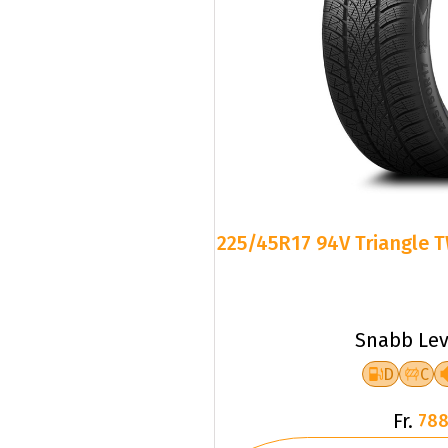
225/45R17 94V Triangle T
Snabb Lev
D
C
Fr.
788