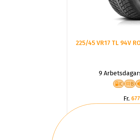
225/45 VR17 TL 94V 
9 Arbetsdagar
C
B
Fr.
677