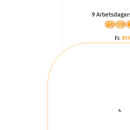
9 Arbetsdagar
D
B
Fr.
813