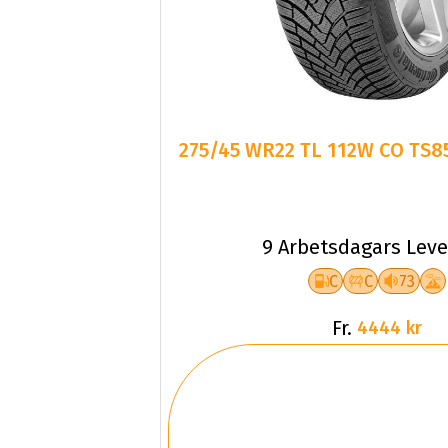
275/45 WR22 TL 112W CO TS85
9 Arbetsdagars Leve
C
C
73
Fr.
4444 kr