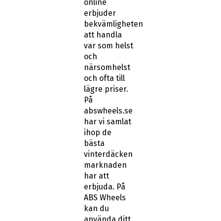
online
erbjuder
bekvämligheten
att handla
var som helst
och
närsomhelst
och ofta till
lägre priser.
På
abswheels.se
har vi samlat
ihop de
bästa
vinterdäcken
marknaden
har att
erbjuda. På
ABS Wheels
kan du
använda ditt