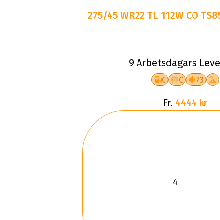
275/45 WR22 TL 112W CO TS85
9 Arbetsdagars Leve
C
C
73
Fr.
4444 kr