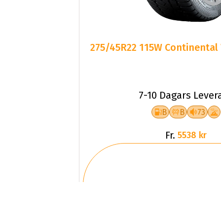
275/45R22 115W Continental
7-10 Dagars Lever
B
B
73
Fr.
5538 kr