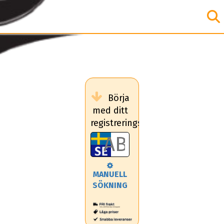
Börja
med ditt
registreringsnummer
MANUELL
SÖKNING