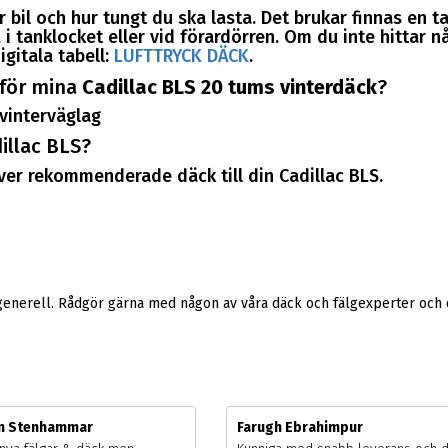
 bil och hur tungt du ska lasta. Det brukar finnas en t
i tanklocket eller vid förardörren. Om du inte hittar nå
igitala tabell:
LUFTTRYCK DÄCK
.
 för mina
Cadillac BLS 20 tums vinterdäck
?
vinterväglag
illac BLS?
över rekommenderade däck till din Cadillac BLS.
generell. Rådgör gärna med någon av våra däck och fälgexperter och d
m Stenhammar
Farugh Ebrahimpur