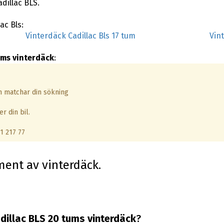
dillac BLS.
ac Bls:
Vinterdäck Cadillac Bls 17 tum
Vin
ums vinterdäck
:
om matchar din sökning
r din bil.
1 217 77
iment av vinterdäck.
dillac BLS 20 tums vinterdäck
?