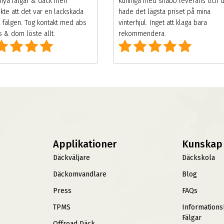
nya fälgar & däck men
Kunniga med snabb leverans och 
kte att det var en lackskada
hade det lägsta priset på mina
 fälgen. Tog kontakt med abs
vinterhjul. Inget att klaga bara
 & dom löste allt.
rekommendera.
Applikationer
Kunskap
Däckväljare
Däckskola
Däckomvandlare
Blog
Press
FAQs
TPMS
Information
Fälgar
Offroad Däck