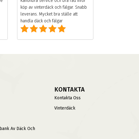
de
Kanonbra service och bra råd inför
köp av vinterdäck och fälgar. Snabb
leverans. Mycket bra ställe att
handla däck och fälgar
KONTAKTA
Kontakta Oss
Vinterdäck
sbank Av Däck Och