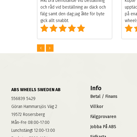
gsäsongen.
Mkt bra bemötande vid beställning
Köpte 
ning men
och råd vid beställning av däck och
upptäc
 väldigt
fälg samt den dag jag åkte för byte
på ena
g som alla
gick allt snabbt.
wheels
Info
ABS WHEELS SWEDEN AB
Betal / Finans
556839 5429
Göran Hammarsjös Väg 2
Villkor
19572 Rosersberg
Fälgprovaren
Mån-Fre 08:00-17:00
Jobba På ABS
Lunchstängt 12:00-13:00
Sidkarta