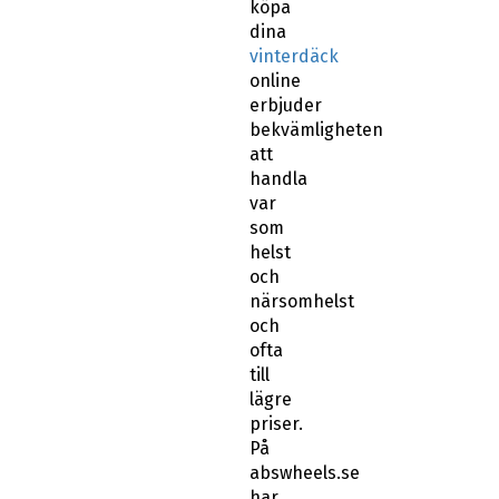
köpa
dina
vinterdäck
online
erbjuder
bekvämligheten
att
handla
var
som
helst
och
närsomhelst
och
ofta
till
lägre
priser.
På
abswheels.se
har