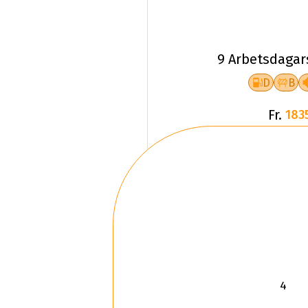
9 Arbetsdagar
D
B
Fr.
183