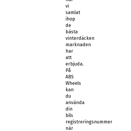
vi
samlat
ihop
de
bästa
vinterdäcken
marknaden
har
att
erbjuda.
På
ABS
Wheels
kan
du
använda
din
bils
registreringsnummer
när