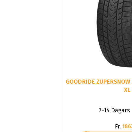
GOODRIDE ZUPERSNOW Z-
XL
7-14 Dagars
Fr.
186