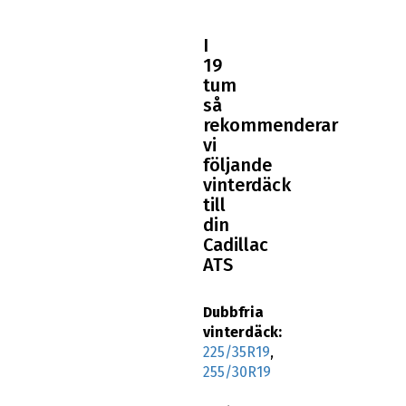
I
19
tum
så
rekommenderar
vi
följande
vinterdäck
till
din
Cadillac
ATS
Dubbfria
vinterdäck:
225/35R19
,
255/30R19