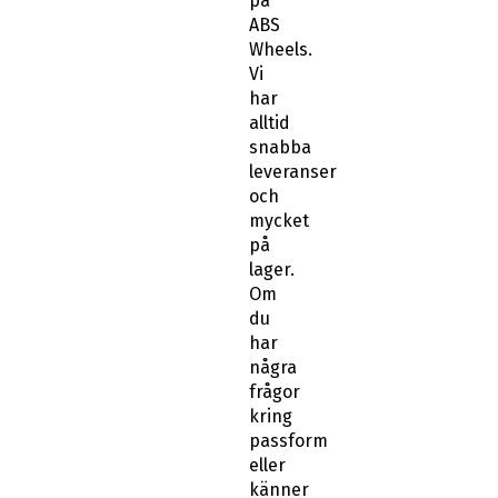
på
ABS
Wheels.
Vi
har
alltid
snabba
leveranser
och
mycket
på
lager.
Om
du
har
några
frågor
kring
passform
eller
känner