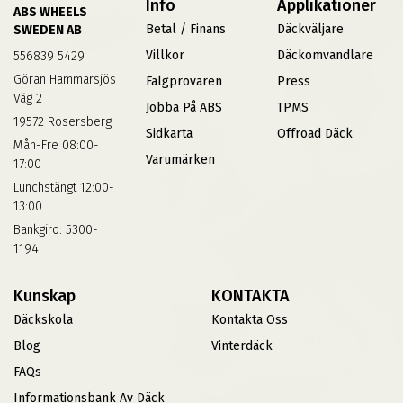
Info
Applikationer
ABS WHEELS
Betal / Finans
Däckväljare
SWEDEN AB
Villkor
Däckomvandlare
556839 5429
Göran Hammarsjös
Fälgprovaren
Press
Väg 2
Jobba På ABS
TPMS
19572 Rosersberg
Sidkarta
Offroad Däck
Mån-Fre 08:00-
Varumärken
17:00
Lunchstängt 12:00-
13:00
Bankgiro: 5300-
1194
Kunskap
KONTAKTA
Däckskola
Kontakta Oss
Blog
Vinterdäck
FAQs
Informationsbank Av Däck