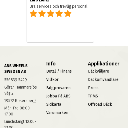
Lars Lantz
Bra services och trevlig personal.
Info
Applikationer
ABS WHEELS
Betal / Finans
Däckväljare
SWEDEN AB
Villkor
Däckomvandlare
556839 5429
Göran Hammarsjös
Fälgprovaren
Press
Väg 2
Jobba På ABS
TPMS
19572 Rosersberg
Sidkarta
Offroad Däck
Mån-Fre 08:00-
Varumärken
17:00
Lunchstängt 12:00-
13:00