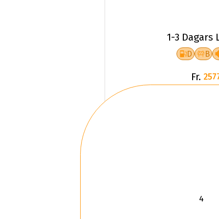
1-3 Dagars 
D
B
Fr.
257