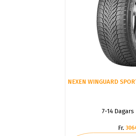
7-14 Dagars
Fr.
306