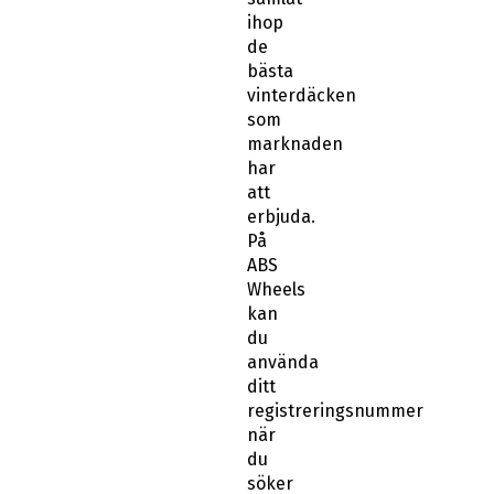
ihop
de
bästa
vinterdäcken
som
marknaden
har
att
erbjuda.
På
ABS
Wheels
kan
du
använda
ditt
registreringsnummer
när
du
söker