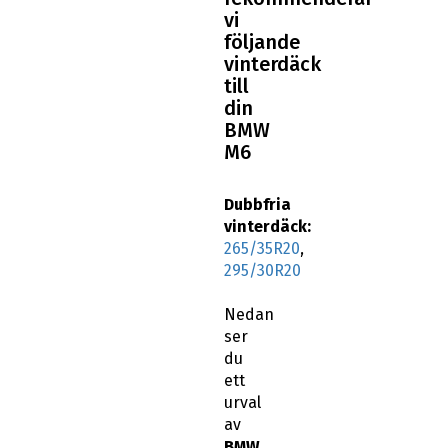
vi
följande
vinterdäck
till
din
BMW
M6
Dubbfria
vinterdäck:
265/35R20
,
295/30R20
Nedan
ser
du
ett
urval
av
BMW