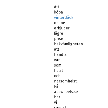
Att
köpa
vinterdäck
online
erbjuder
lägre
priser,
bekvämligheten
att
handla
var
som
helst
och
närsomhelst.
På
abswheels.se
har
vi
samlat