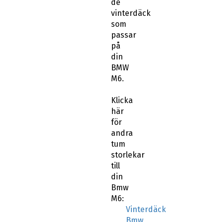
de
vinterdäck
som
passar
på
din
BMW
M6.
Klicka
här
för
andra
tum
storlekar
till
din
Bmw
M6:
Vinterdäck
Bmw