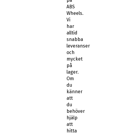
på
ABS
Wheels.
Vi
har
alltid
snabba
leveranser
och
mycket
på
lager.
Om
du
känner
att
du
behöver
hjälp
att
hitta