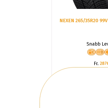
NEXEN 265/35R20 99V
Snabb Le
C
B
Fr.
287