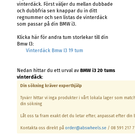
vinterdäck. Först väljer du mellan dubbade
och dubbfria sen knappar du in ditt
regnummer och sen listas de vinterdäck
som passar på din BMW i3.
Klicka här för andra tum storlekar till din
Bmw I3:
Vinterdäck Bmw I3 19 tum
Nedan hittar du ett urval av
BMW i3 20 tums
vinterdäck
:
Din sökning kräver experthjälp
Tyvärr hittar vi inga produkter i vårt lokala lager som matc
din sökning
Låt oss ta fram exakt det du letar efter, anpassat efter din b
Kontakta oss direkt på
order@abswheels.se
/ 08 591 217 7