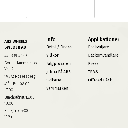
Info
Applikationer
ABS WHEELS
Betal / Finans
Däckväljare
SWEDEN AB
Villkor
Däckomvandlare
556839 5429
Göran Hammarsjös
Fälgprovaren
Press
Väg 2
Jobba På ABS
TPMS
19572 Rosersberg
Sidkarta
Offroad Däck
Mån-Fre 08:00-
Varumärken
17:00
Lunchstängt 12:00-
13:00
Bankgiro: 5300-
1194