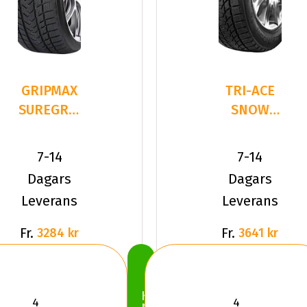
GRIPMAX
TRI-ACE
SUREGRIP
SNOW
PRO
WHITE 2
WINTER
265/35R22
7-14
7-14
265/35R22
102 H XL
Dagars
Dagars
1
Leverans
Leverans
Fr.
Fr.
3284 kr
3641 kr
Köp