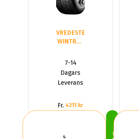
VREDESTEIN
WINTRAC
PRO+
265/35R22
7-14
102 Y XL
Dagars
Leverans
Fr.
4211 kr
Köp