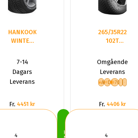
HANKOOK
265/35R22
WINTER
102T
I*CEPT
Continental
EVO3 X
VikingContac
7-14
Omgående
W330A
Dagars
Leverans
265/
Leverans
A
D
70
Fr.
Fr.
4451 kr
4406 kr
Köp