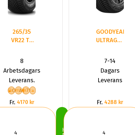
265/35
GOODYEAR
VR22 TL
ULTRAGRIP
102V PI
PERFORMANC
SC WIN 2
3 265/35
8
7-14
XL NCS
Arbetsdagars
Dagars
ELT
Leverans.
Leverans
C
A
71
Fr.
Fr.
4170 kr
4288 kr
Köp