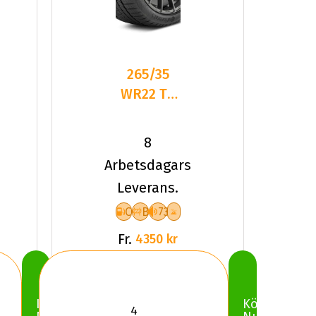
265/35
WR22 TL
E
102W CO
TS860 S
8
MGT XL
Arbetsdagars
FR
Leverans.
C
B
73
Fr.
4350 kr
Köp
Köp