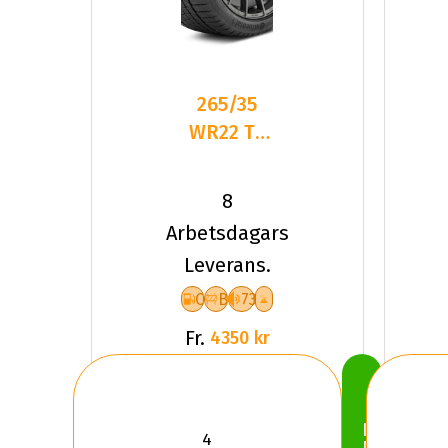
265/35
WR22 TL
102W CO
TS860 S
8
MGT XL
Arbetsdagars
FR
Leverans.
C
B
73
Fr.
4350 kr
Köp