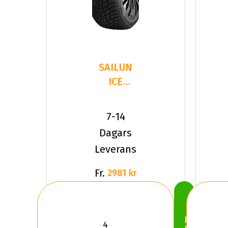
SAILUN
ICE
BLAZER
ALPINE
7-14
EVO 2
Dagars
265/35R2
Leverans
Fr.
2981 kr
Köp