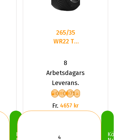
265/35
WR22 TL
102W MI
PIL ALPIN
8
5 SUV XL
Arbetsdagars
Leverans.
C
C
71
Fr.
4657 kr
Köp
Köp