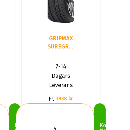
GRIPMAX
SUREGRIP
PRO
WINTER
7-14
265/35R22
Dagars
1
Leverans
Fr.
3938 kr
Köp
Köp