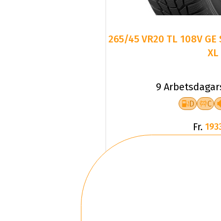
265/45 VR20 TL 108V G
XL
9 Arbetsdagar
D
C
Fr.
193