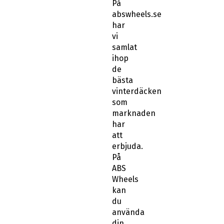
På
abswheels.se
har
vi
samlat
ihop
de
bästa
vinterdäcken
som
marknaden
har
att
erbjuda.
På
ABS
Wheels
kan
du
använda
din