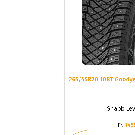
265/45R20 108T Goodye
Snabb Lev
Fr.
145