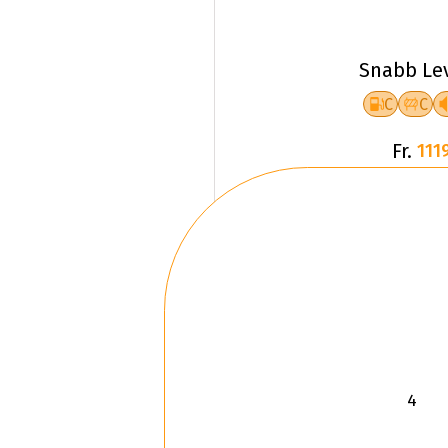
Snabb Le
C
C
Fr.
1119