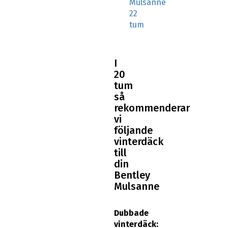
Mulsanne
22
tum
I
20
tum
så
rekommenderar
vi
följande
vinterdäck
till
din
Bentley
Mulsanne
Dubbade
vinterdäck: