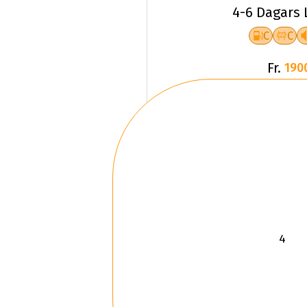
4-6 Dagars 
C
C
Fr.
190