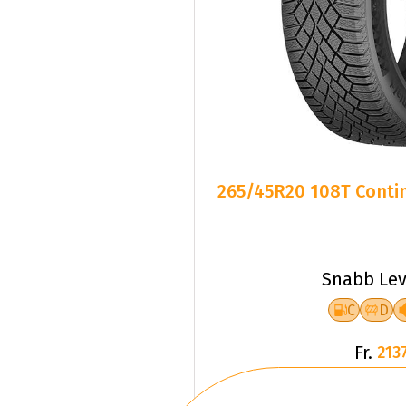
265/45R20 108T Contin
Snabb Lev
C
D
Fr.
2137