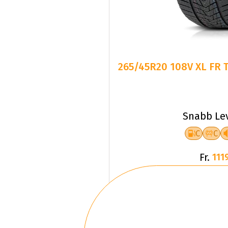
265/45R20 108V XL FR 
Snabb Le
C
C
Fr.
1119