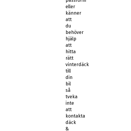
passform
eller
känner
att
du
behöver
hjälp
att
hitta
rätt
vinterdäck
till
din
bil
så
tveka
inte
att
kontakta
däck
&