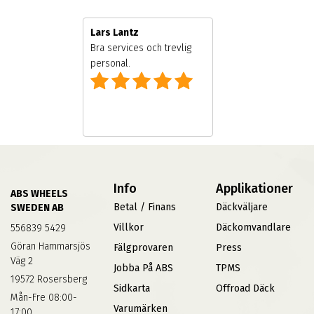
Lars Lantz
al och ägare
Bra services och trevlig
personal.
Info
Applikationer
ABS WHEELS
Betal / Finans
Däckväljare
SWEDEN AB
Villkor
Däckomvandlare
556839 5429
Göran Hammarsjös
Fälgprovaren
Press
Väg 2
Jobba På ABS
TPMS
19572 Rosersberg
Sidkarta
Offroad Däck
Mån-Fre 08:00-
Varumärken
17:00