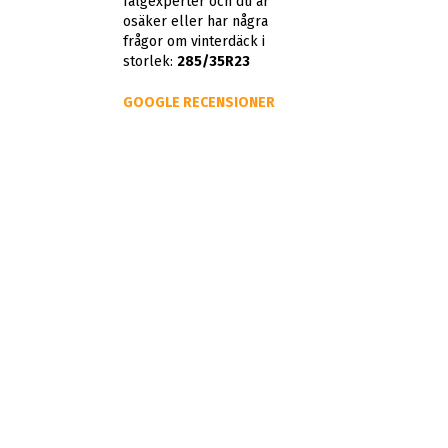
fälgexperter och du är
osäker eller har några
frågor om vinterdäck i
storlek:
285/35R23
GOOGLE RECENSIONER
Lars Lantz
Bra services och
trevlig personal.
Info
Applikationer
ABS WHEELS
Betal / Finans
Däckväljare
SWEDEN AB