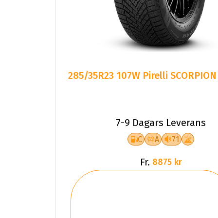
285/35R23 107W Pirelli SCORPIO
7-9 Dagars Leverans
C
A
71
Fr.
8875 kr