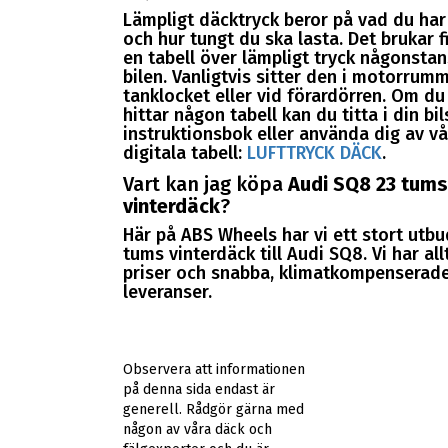
Lämpligt däcktryck beror på vad du har 
och hur tungt du ska lasta. Det brukar 
en tabell över lämpligt tryck någonstan
bilen. Vanligtvis sitter den i motorrumm
tanklocket eller vid förardörren. Om du
hittar någon tabell kan du titta i din bil
instruktionsbok eller använda dig av vå
digitala tabell:
LUFTTRYCK DÄCK
.
Vart kan jag köpa
Audi SQ8 23 tum
vinterdäck
?
Här på ABS Wheels har vi ett stort utbu
tums vinterdäck till Audi SQ8. Vi har all
priser och snabba, klimatkompenserade
leveranser.
Observera att informationen
på denna sida endast är
generell. Rådgör gärna med
någon av våra däck och