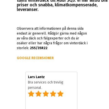
tums vinterdäck till Audi SQ5. Vi har alltid bra
priser och snabba, klimatkompenserade,
leveranser.
Observera att informationen på denna sida
endast är generell. Rådgör gärna med någon
av våra däck och fälgexperter och du är
osäker eller har några frågor om vinterdäck i
storlek:
255/35R22
GOOGLE RECENSIONER
Lars Lantz
ägare
Bra services och trevlig
personal.