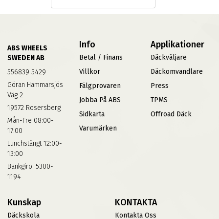
Info
Applikationer
ABS WHEELS
Betal / Finans
Däckväljare
SWEDEN AB
Villkor
Däckomvandlare
556839 5429
Göran Hammarsjös
Fälgprovaren
Press
Väg 2
Jobba På ABS
TPMS
19572 Rosersberg
Sidkarta
Offroad Däck
Mån-Fre 08:00-
Varumärken
17:00
Lunchstängt 12:00-
13:00
Bankgiro: 5300-
1194
Kunskap
KONTAKTA
Däckskola
Kontakta Oss