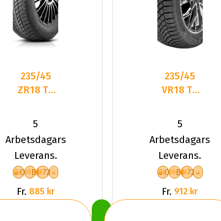
235/45
235/45
ZR18 TL
VR18 TL
98Y
98V
ROADHOG
LANDSAIL
5
5
RGAS02
4-
Arbetsdagars
Arbetsdagars
XL
SEASONS
Leverans.
Leverans.
3 XL
C
B
72
C
B
72
Fr.
Fr.
885 kr
912 kr