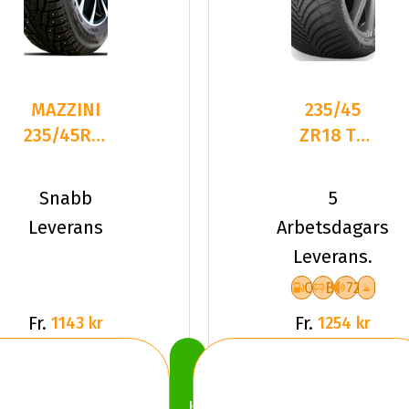
MAZZINI
235/45
235/45R18
ZR18 TL
98T ICE
98Y
LEOPARD
KUMHO
Snabb
5
STUDDED
SOLUS 4S
Leverans
Arbetsdagars
HA32 XL
Leverans.
C
B
72
Fr.
Fr.
1143 kr
1254 kr
Köp