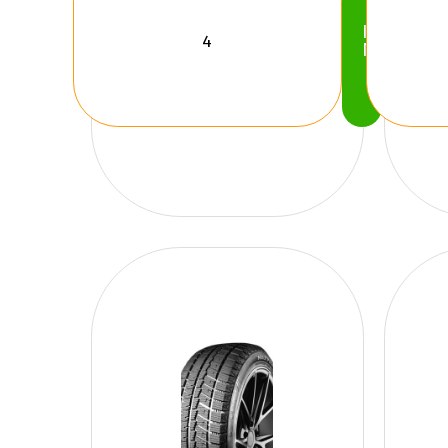
Köp
Nu