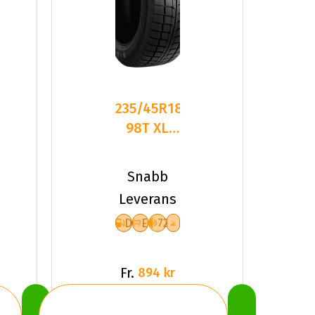
235/45R18
98T XL
GOODRIDE
SW618
Snabb
DEB72 P
Leverans
D
E
72
Fr.
894 kr