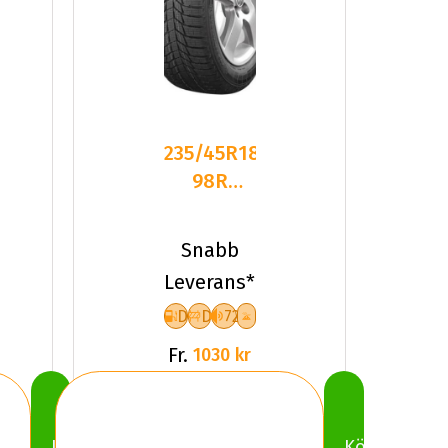
235/45R18
98R
Triangle
PL01 XL
Snabb
Friktion
Leverans*
2023
D
D
72
Fr.
1030 kr
Köp
Köp