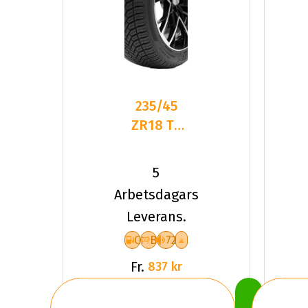
235/45
ZR18 TL
98Y
DELINTE
5
AW6 XL
Arbetsdagars
Leverans.
C
B
72
Fr.
837 kr