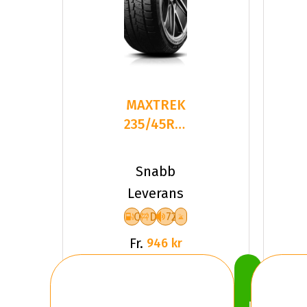
MAXTREK
235/45R18
98H TREK
M7 PLUS
Snabb
Leverans
C
D
72
Fr.
946 kr
Köp