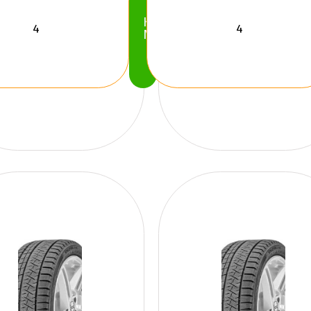
Köp
Nu