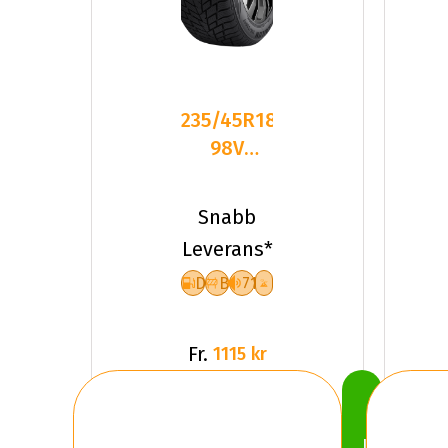
235/45R18
98V
Sailun ICE
BLAZER
Snabb
ALPINE
Leverans*
D
B
71
Fr.
1115 kr
Köp