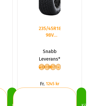
235/45R18
98V
Nankang
SV-4 XL
Snabb
Friktion
Leverans*
2024
D
B
71
Fr.
1245 kr
Köp
Köp