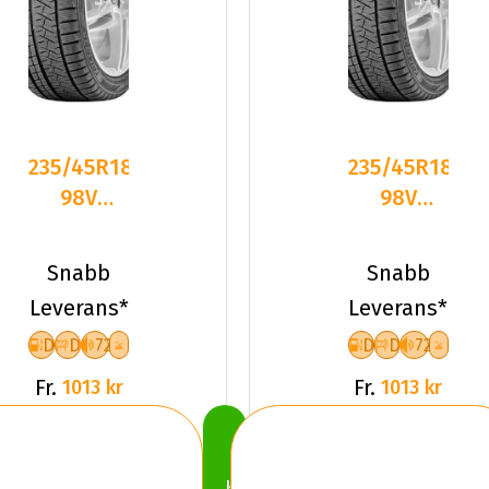
235/45R18
235/45R18
98V
98V
Triangle
Triangle
PL02 XL
PL02 XL
Snabb
Snabb
Friktion
Friktion
Leverans*
Leverans*
2024
2024
D
D
72
D
D
72
Fr.
Fr.
1013 kr
1013 kr
Köp