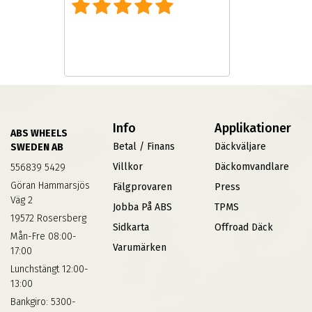
Info
Applikationer
ABS WHEELS
Betal / Finans
Däckväljare
SWEDEN AB
Villkor
Däckomvandlare
556839 5429
Göran Hammarsjös
Fälgprovaren
Press
Väg 2
Jobba På ABS
TPMS
19572 Rosersberg
Sidkarta
Offroad Däck
Mån-Fre 08:00-
Varumärken
17:00
Lunchstängt 12:00-
13:00
Bankgiro: 5300-