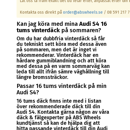
Låt oss ta fram exakt det du letar efter, anpassat efter din b
Kontakta oss direkt på
order@abswheels.se
/ 08 591 217 7
Kan jag köra med mina
Audi S4 16
tums vinterdäck
på sommaren?
Om du har dubbfria vinterdäck så får
du tekniskt sett köra med dessa även
på sommaren, men det är inget vi
rekommenderar. Vinterdäck har en
hårdare gummiblandning och att köra
med dessa på en varm sommarväg kan
leda till allt ifrån sämre väghållning till
längre bromssträckor.
Passar 16 tums vinterdäck på min
Audi S4?
16 tums däck finns inte med i listan
över rekommenderade däck till din
Audi S4. Kontakta gärna någon av våra
däck & fälgexperter på ABS Wheels
kundtjänst så kan de hjälpa dig att
hitta passande vinterdäck till din Audi