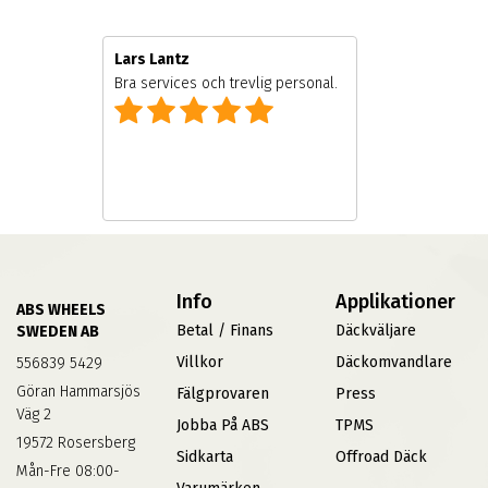
Lars Lantz
e
Bra services och trevlig personal.
Info
Applikationer
ABS WHEELS
Betal / Finans
Däckväljare
SWEDEN AB
Villkor
Däckomvandlare
556839 5429
Göran Hammarsjös
Fälgprovaren
Press
Väg 2
Jobba På ABS
TPMS
19572 Rosersberg
Sidkarta
Offroad Däck
Mån-Fre 08:00-