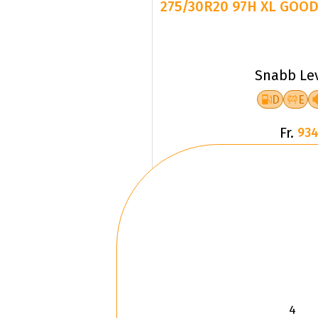
275/30R20 97H XL GOOD
Snabb Le
D
E
Fr.
934