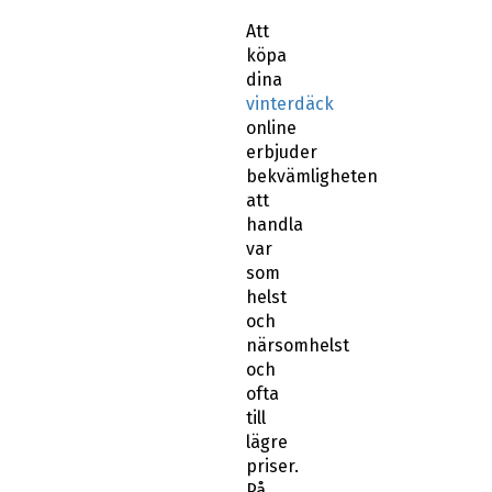
Att
köpa
dina
vinterdäck
online
erbjuder
bekvämligheten
att
handla
var
som
helst
och
närsomhelst
och
ofta
till
lägre
priser.
På