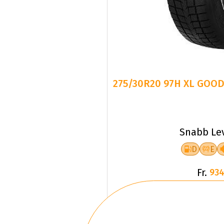
275/30R20 97H XL GOOD
Snabb Le
D
E
Fr.
934