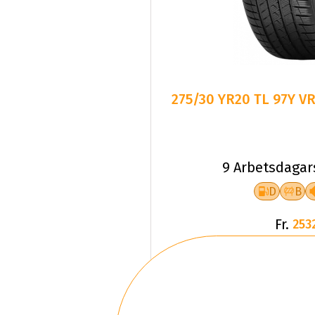
275/30 YR20 TL 97Y V
9 Arbetsdagar
D
B
Fr.
253