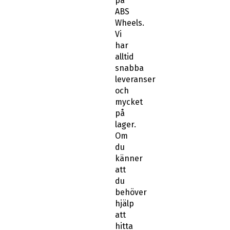
på
ABS
Wheels.
Vi
har
alltid
snabba
leveranser
och
mycket
på
lager.
Om
du
känner
att
du
behöver
hjälp
att
hitta