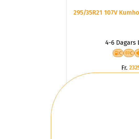
295/35R21 107V Kumho 
4-6 Dagars 
C
C
Fr.
232