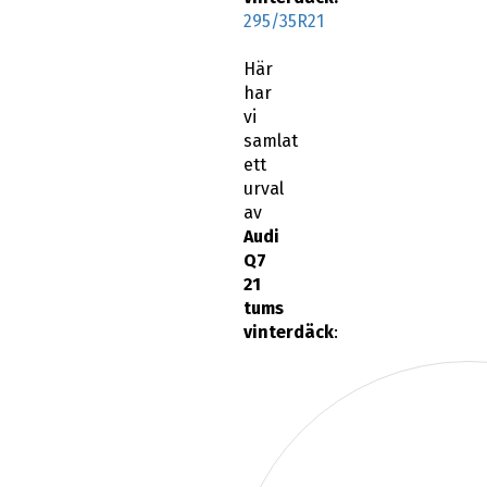
Här
har
vi
samlat
ett
urval
av
Audi
Q7
21
tums
vinterdäck
: