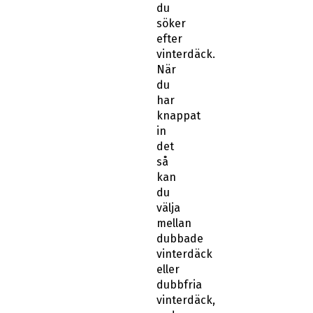
söker
efter
vinterdäck.
När
du
har
knappat
in
det
så
kan
du
välja
mellan
dubbade
vinterdäck
eller
dubbfria
vinterdäck,
sedan