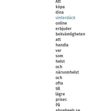
köpa
dina
vinterdäck
online
erbjuder
bekvämligheten
att
handla
var
som
helst
och
närsomhelst
och
ofta
till
lägre
priser.
På
abswheels.se
har