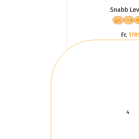
Snabb Lev
C
A
Fr.
178