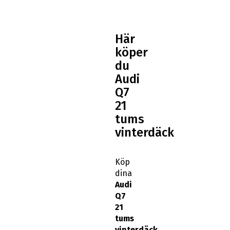
Här
köper
du
Audi
Q7
21
tums
vinterdäck
Köp
dina
Audi
Q7
21
tums
vinterdäck