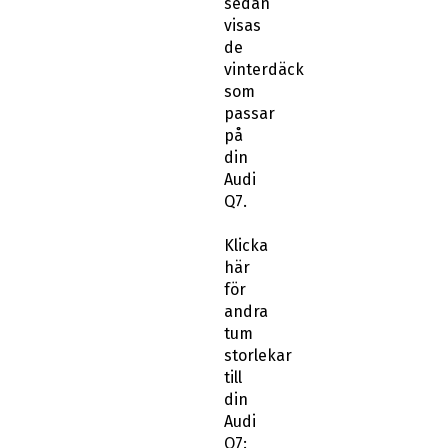
visas
de
vinterdäck
som
passar
på
din
Audi
Q7.
Klicka
här
för
andra
tum
storlekar
till
din
Audi
Q7:
Vinterdäck