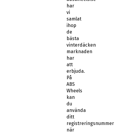
vi
samlat
ihop
de
bästa
vinterdäcken
marknaden
har
att
erbjuda.
På
ABS
Wheels
kan
du
använda
ditt
registreringsnummer
när
du