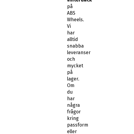
på
ABS
Wheels.
Vi
har
alltid
snabba
leveranser
och
mycket
på
lager.
Om
du
har
några
frågor
kring
passform
eller
känner