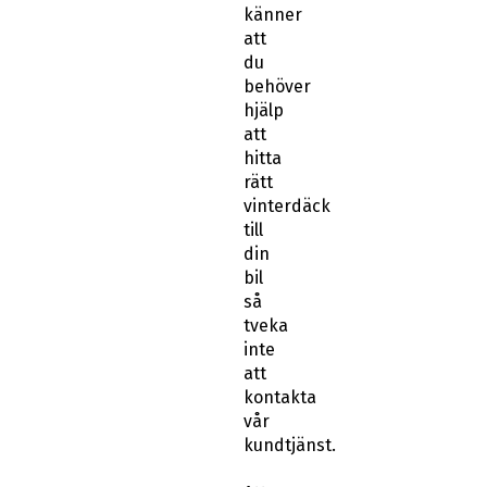
att
du
behöver
hjälp
att
hitta
rätt
vinterdäck
till
din
bil
så
tveka
inte
att
kontakta
vår
kundtjänst.
Att