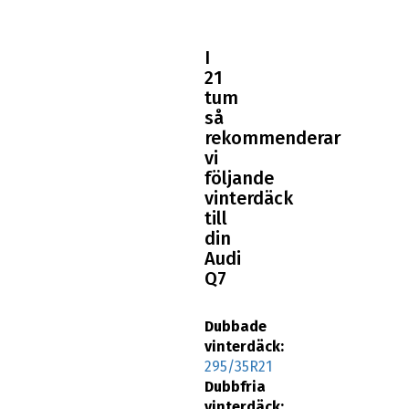
I
21
tum
så
rekommenderar
vi
följande
vinterdäck
till
din
Audi
Q7
Dubbade
vinterdäck:
295/35R21
Dubbfria
vinterdäck:
295/35R21