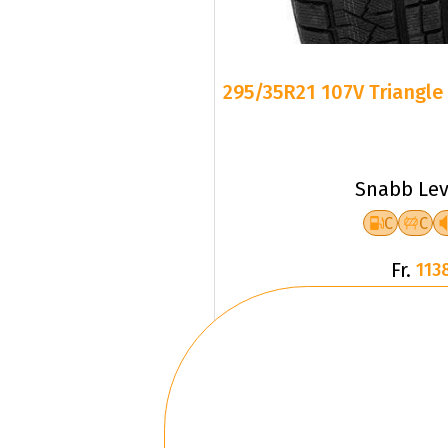
295/35R21 107V Triangle 
Snabb Lev
C
C
Fr.
113