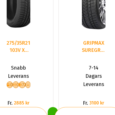
275/35R21
GRIPMAX
103V XL
SUREGRIP
FR TOYO
PRO
SNOWPROX
WINTER
Snabb
7-14
S954
275/35R21
Leverans
Dagars
1
Leverans
D
C
72
Fr.
Fr.
2885 kr
3100 kr