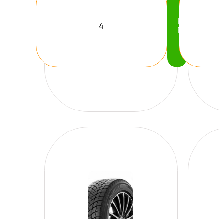
Köp
Nu