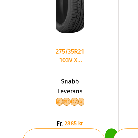
275/35R21
103V XL
FR TOYO
SNOWPROX
Snabb
S954
Leverans
D
C
72
Fr.
2885 kr