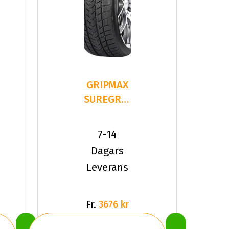
GRIPMAX
SUREGRIP
PRO
WINTER
7-14
275/35R21
Dagars
1
Leverans
Fr.
3676 kr