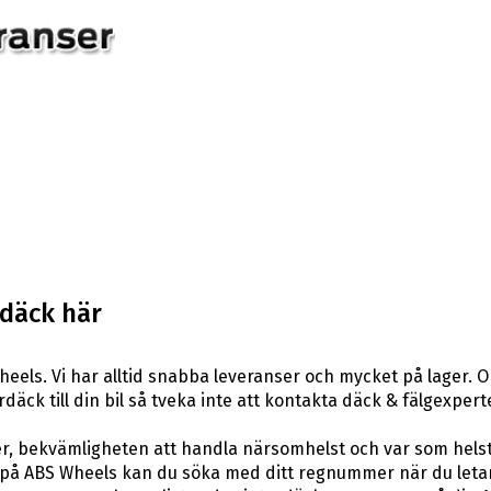
rdäck här
eels. Vi har alltid snabba leveranser och mycket på lager. O
rdäck till din bil så tveka inte att kontakta däck & fälgexper
er, bekvämligheten att handla närsomhelst och var som hels
å ABS Wheels kan du söka med ditt regnummer när du letar e