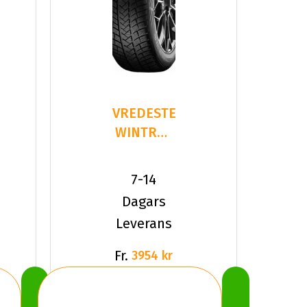
VREDESTEIN
WINTRAC
PRO+
275/35R21
7-14
103 Y XL
Dagars
Leverans
Fr.
3954 kr