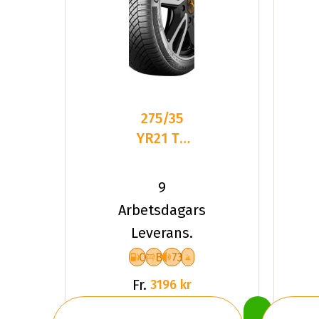
275/35
YR21 TL
103Y CO
ALL SEAS
9
CONT 2
Arbetsdagars
XL
Leverans.
C
B
73
Fr.
3196 kr