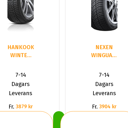
HANKOOK
NEXEN
WINTER
WINGUARD
I*CEPT
SPORT 3
EVO3
275/35R21
7-14
7-14
W330
103 W XL
Dagars
Dagars
275/35R
Leverans
Leverans
Fr.
Fr.
3879 kr
3904 kr