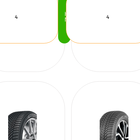
Köp
Nu