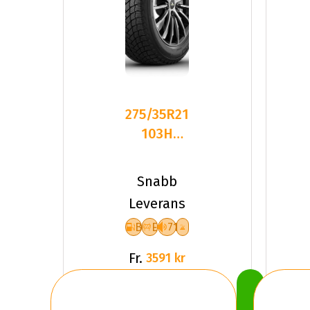
275/35R21
103H
Michelin
X-ICE
Snabb
SNOW XL
Leverans
R
B
E
71
Fr.
3591 kr