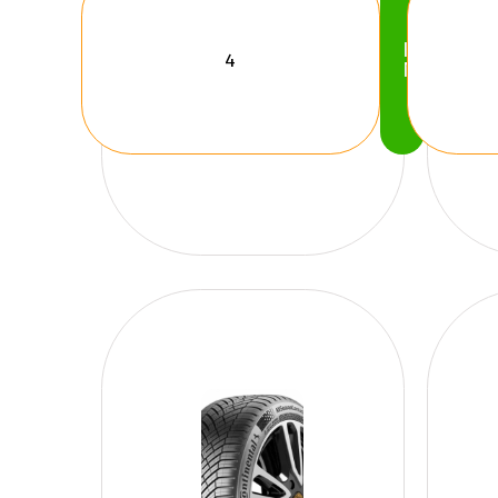
Köp
Nu