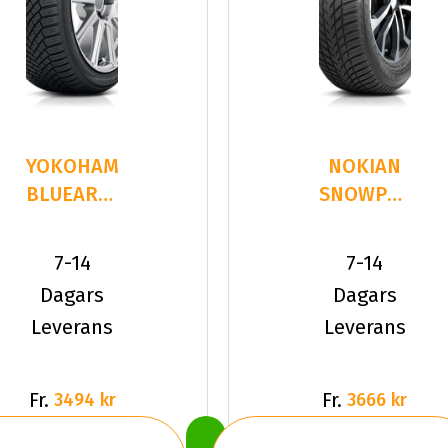
YOKOHAMA
NOKIAN
BLUEARTH-
SNOWPROOF
WINTER
2 SUV
(V906)
275/35R21
7-14
7-14
275/35R
103 V XL
Dagars
Dagars
Leverans
Leverans
Fr.
Fr.
3494 kr
3666 kr