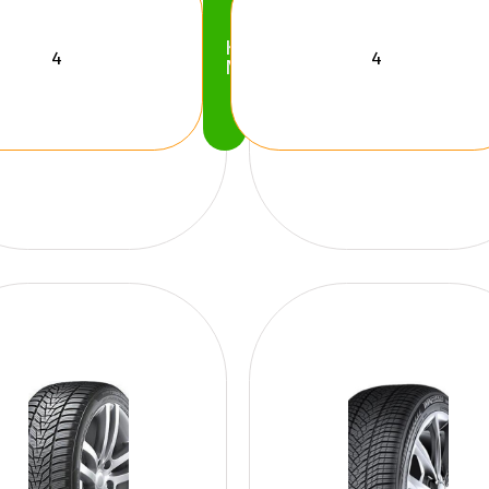
Köp
Nu