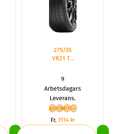
275/35
YR21 TL
103Y VR
QUATRAC
9
PRO+ XL
Arbetsdagars
Leverans.
C
B
73
Fr.
3114 kr