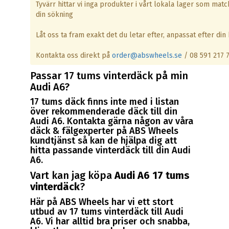
Tyvärr hittar vi inga produkter i vårt lokala lager som matc
din sökning
Låt oss ta fram exakt det du letar efter, anpassat efter din b
Kontakta oss direkt på
order@abswheels.se
/ 08 591 217 
Passar 17 tums vinterdäck på min
Audi A6?
17 tums däck finns inte med i listan
över rekommenderade däck till din
Audi A6. Kontakta gärna någon av våra
däck & fälgexperter på ABS Wheels
kundtjänst så kan de hjälpa dig att
hitta passande vinterdäck till din Audi
A6.
Vart kan jag köpa
Audi A6 17 tums
vinterdäck
?
Här på ABS Wheels har vi ett stort
utbud av 17 tums vinterdäck till Audi
A6. Vi har alltid bra priser och snabba,