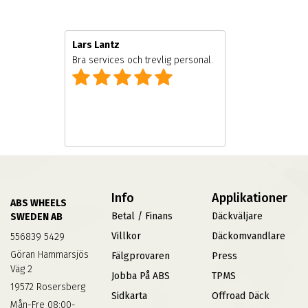
Lars Lantz
e
Bra services och trevlig personal.
Info
Applikationer
ABS WHEELS
Betal / Finans
Däckväljare
SWEDEN AB
Villkor
Däckomvandlare
556839 5429
Göran Hammarsjös
Fälgprovaren
Press
Väg 2
Jobba På ABS
TPMS
19572 Rosersberg
Sidkarta
Offroad Däck
Mån-Fre 08:00-