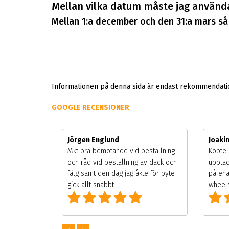
Mellan vilka datum måste jag använd
Mellan 1:a december och den 31:a mars så 
Informationen på denna sida är endast rekommendation
GOOGLE RECENSIONER
Jörgen Englund
Joaki
gsäsongen.
Mkt bra bemötande vid beställning
Köpte 
ning men
och råd vid beställning av däck och
upptäc
 väldigt
fälg samt den dag jag åkte för byte
på ena
g som alla
gick allt snabbt.
wheels