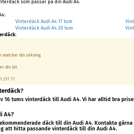
vinterdäck som passar på din Audi A4.
A4:
Vinterdäck Audi A4 17 tum
Vin
Vinterdäck Audi A4 20 tum
Vin
terdäck
:
om matchar din sökning
r din bil.
1 217 77
nterdäck
?
v 16 tums vinterdäck till Audi A4. Vi har alltid bra pr
i A4?
 rekommenderade däck till din Audi A4. Kontakta gärna
 att hitta passande vinterdäck till din Audi A4.