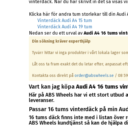
vinterdäck. När du har skrivit in det så visas 
Klicka här för andra tum storlekar till din Audi 
Vinterdäck Audi A4 15 tum
Vinterdäck Audi A4 19 tum
Nedan ser du ett urval av
Audi A4 16 tums vin
Din sökning kräver experthjälp
Tyvärr hittar vi inga produkter i vårt lokala lager s
Låt oss ta fram exakt det du letar efter, anpassat efte
Kontakta oss direkt på
order@abswheels.se
/ 08 59
Vart kan jag köpa
Audi A4 16 tums vi
Här på ABS Wheels har vi ett stort utbud a
leveranser.
Passar 16 tums vinterdäck på min Aud
16 tums däck finns inte med i listan över
ABS Wheels kundtjänst så kan de hjälpa dig