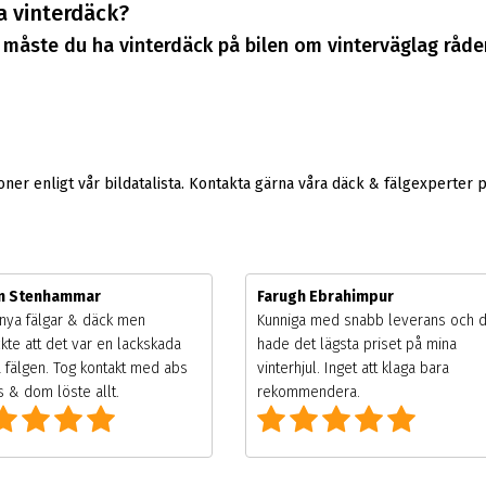
a vinterdäck?
måste du ha vinterdäck på bilen om vinterväglag råder
er enligt vår bildatalista. Kontakta gärna våra däck & fälgexperter 
m Stenhammar
Farugh Ebrahimpur
nya fälgar & däck men
Kunniga med snabb leverans och 
kte att det var en lackskada
hade det lägsta priset på mina
 fälgen. Tog kontakt med abs
vinterhjul. Inget att klaga bara
 & dom löste allt.
rekommendera.