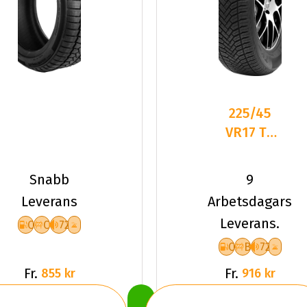
225/45
VR17 TL
94V TYF
ALLSEASON
Snabb
9
6 XL
Leverans
Arbetsdagars
Leverans.
C
C
72
C
B
72
Fr.
Fr.
855 kr
916 kr