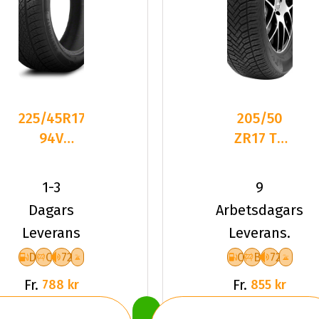
225/45R17
205/50
94V
ZR17 TL
Triangle
93W TYF
TW401 XL
ALLSEASON
1-3
9
Friktion
6 XL
Dagars
Arbetsdagars
2024
Leverans
Leverans.
D
C
72
C
B
72
Fr.
Fr.
788 kr
855 kr