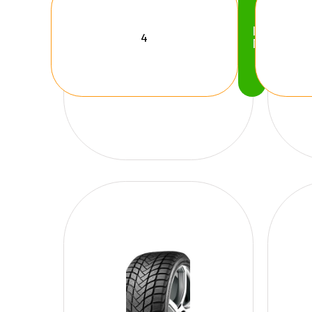
Köp
Nu