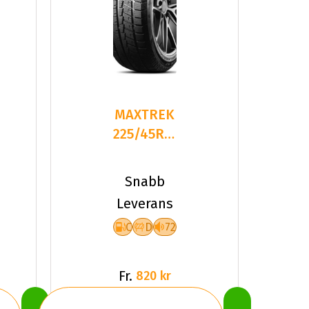
MAXTREK
225/45R17
94H TREK
M7 PLUS
Snabb
XL
Leverans
C
D
72
Fr.
820 kr