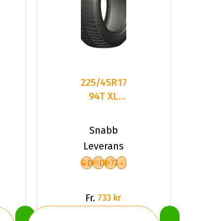
225/45R17
94T XL
LEAO
WINTER
Snabb
DEFENDER
Leverans
I
D
D
72
Fr.
733 kr