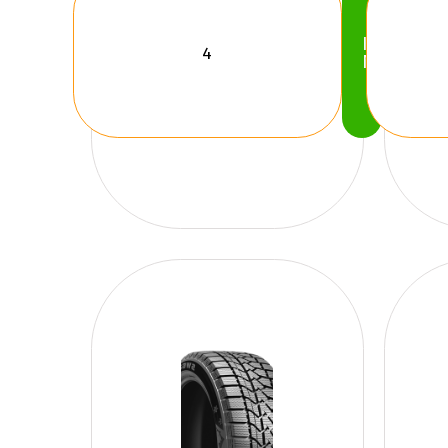
Köp
Nu