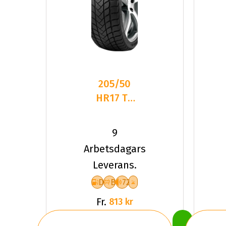
205/50
HR17 TL
93H
LANDSAIL
9
WINTER
Arbetsdagars
LANDER
Leverans.
XL
D
B
72
Fr.
813 kr