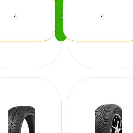
Köp
Nu