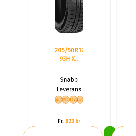
205/50R17
93H XL
GOODRIDE
SW628
Snabb
DCB72 P
Leverans
D
C
72
Fr.
823 kr