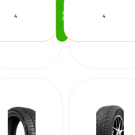
Köp
Nu