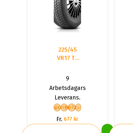
225/45
VR17 TL
94V
ROADHOG
9
RGAS02
Arbetsdagars
XL
Leverans.
C
B
72
Fr.
677 kr