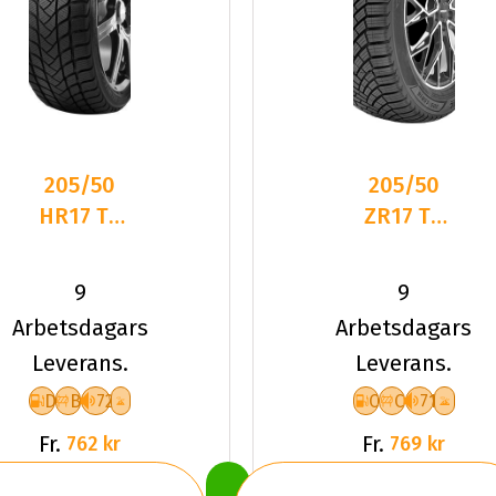
205/50
205/50
HR17 TL
ZR17 TL
93H
93W
DELINTE
LANDSAIL
9
9
WD6
4-
Arbetsdagars
Arbetsdagars
SEASONS
Leverans.
Leverans.
3 XL
D
B
72
C
C
71
Fr.
Fr.
762 kr
769 kr