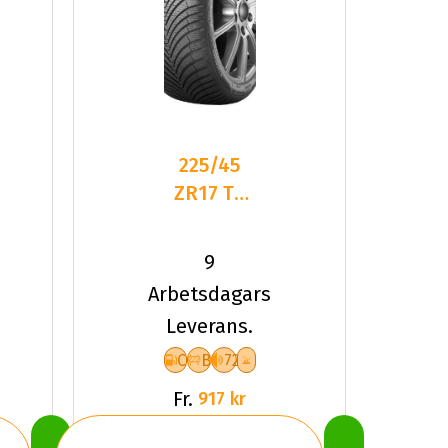
225/45
ZR17 TL
94W
KUMHO
9
SOLUS 4S
Arbetsdagars
HA32+ XL
Leverans.
C
B
72
Fr.
917 kr