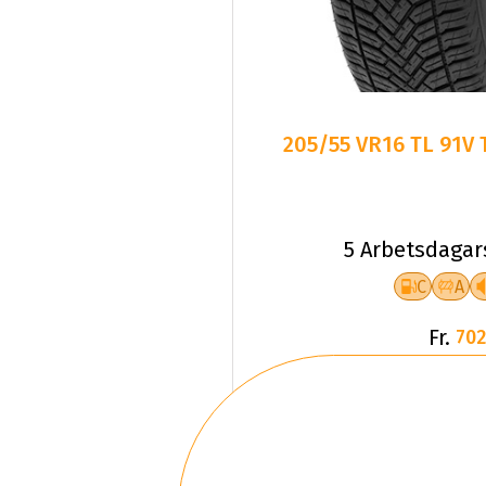
205/55 VR16 TL 91V
5 Arbetsdagar
C
A
Fr.
702