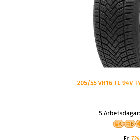
205/55 VR16 TL 94V T
5 Arbetsdagar
C
B
Fr.
724