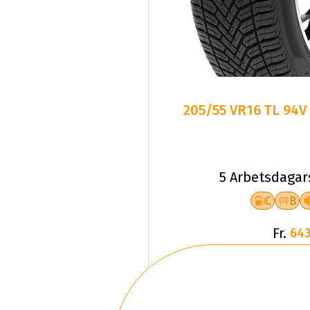
205/55 VR16 TL 94V
5 Arbetsdagar
C
B
Fr.
643