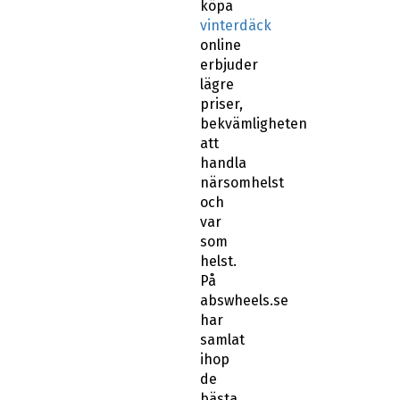
köpa
vinterdäck
online
erbjuder
lägre
priser,
bekvämligheten
att
handla
närsomhelst
och
var
som
helst.
På
abswheels.se
har
samlat
ihop
de
bästa