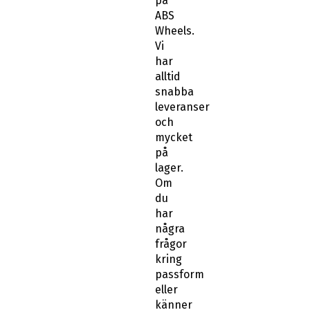
på
ABS
Wheels.
Vi
har
alltid
snabba
leveranser
och
mycket
på
lager.
Om
du
har
några
frågor
kring
passform
eller
känner