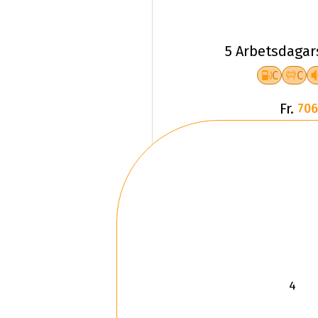
5 Arbetsdagar
C
C
Fr.
706