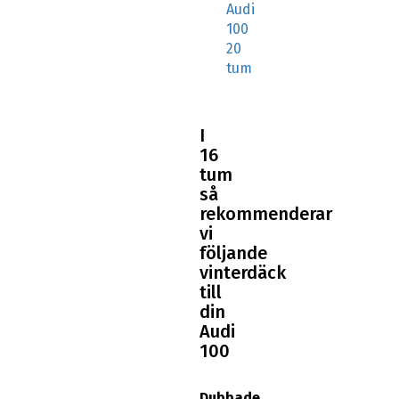
Audi
100
20
tum
I
16
tum
så
rekommenderar
vi
följande
vinterdäck
till
din
Audi
100
Dubbade