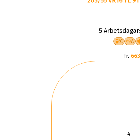
205/55 VR16 TL 9
5 Arbetsdagar
C
A
Fr.
663