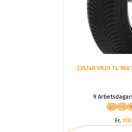
235/40 VR20 TL 96V 
9 Arbetsdagar
C
C
Fr.
318