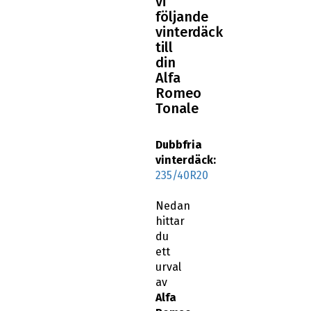
vi
följande
vinterdäck
till
din
Alfa
Romeo
Tonale
Dubbfria
vinterdäck:
235/40R20
Nedan
hittar
du
ett
urval
av
Alfa