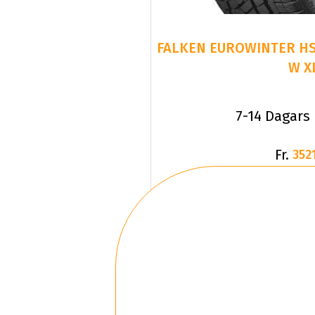
FALKEN EUROWINTER HS
W X
7-14 Dagars
Fr.
3521