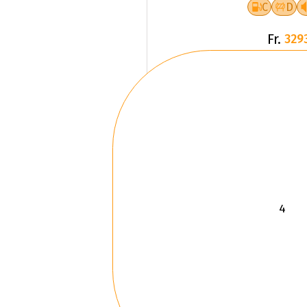
C
D
Fr.
329