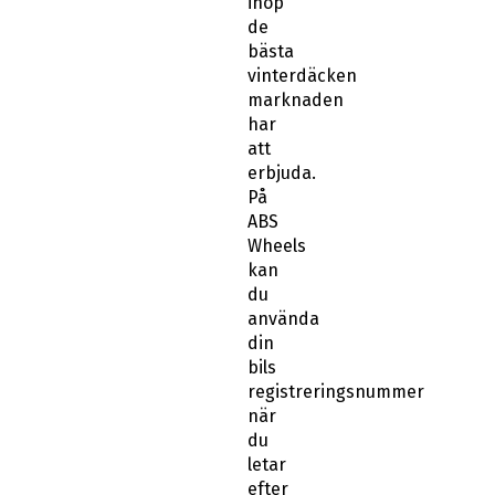
ihop
de
bästa
vinterdäcken
marknaden
har
att
erbjuda.
På
ABS
Wheels
kan
du
använda
din
bils
registreringsnummer
när
du
letar
efter