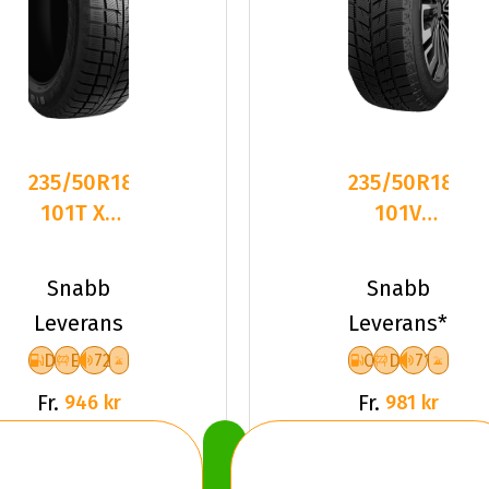
235/50R18
235/50R18
101T XL
101V
FR
Dynamo
GOODRIDE
SNOW-H
Snabb
Snabb
SW618
MWH01
Leverans
Leverans*
DEB
XL F
D
E
72
C
D
71
Fr.
Fr.
946 kr
981 kr