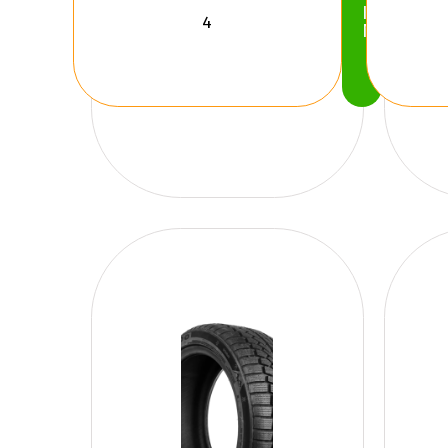
Köp
Nu