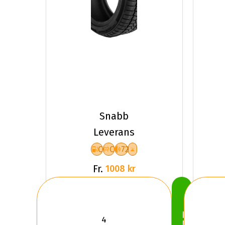
Snabb
Leverans
C
C
72
Fr.
1008 kr
Köp
Nu