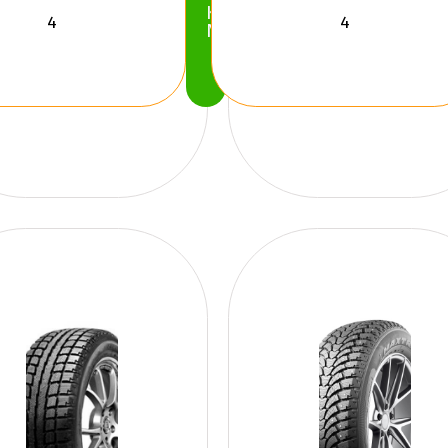
Köp
Nu