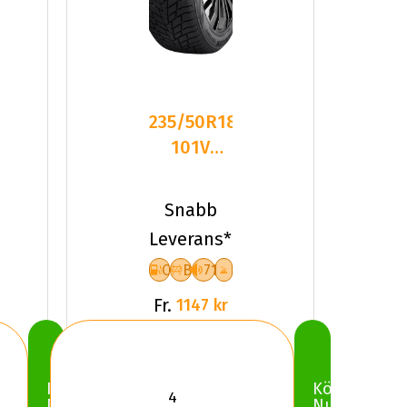
235/50R18
101V
Sailun ICE
BLAZER
Snabb
ALPINE
Leverans*
C
B
71
Fr.
1147 kr
Köp
Köp
Nu
Nu