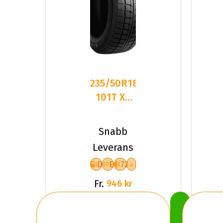
235/50R18
101T XL
FR
GOODRIDE
Snabb
SW618
Leverans
DEB
D
E
72
Fr.
946 kr