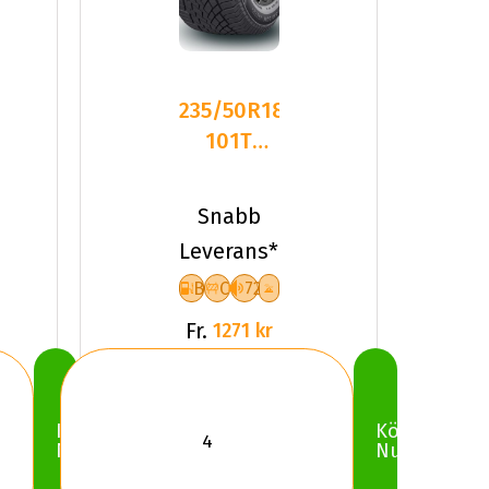
235/50R18
101T
Sailun ICE
BLAZER
Snabb
ARCTIC
Leverans*
B
C
72
Fr.
1271 kr
Köp
Köp
Nu
Nu