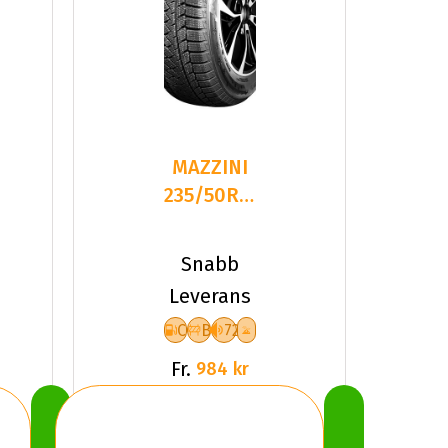
MAZZINI
235/50R18
101V
SNOW
Snabb
LEOPARD
Leverans
2
C
B
72
Fr.
984 kr