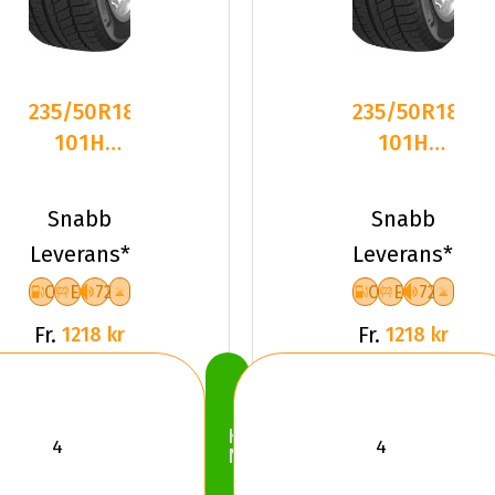
235/50R18
235/50R18
101H
101H
Sailun ICE
Sailun ICE
BLAZER
BLAZER
Snabb
Snabb
Arctic
Arctic
Leverans*
Leverans*
C
E
72
C
E
72
Fr.
Fr.
1218 kr
1218 kr
Köp
Nu