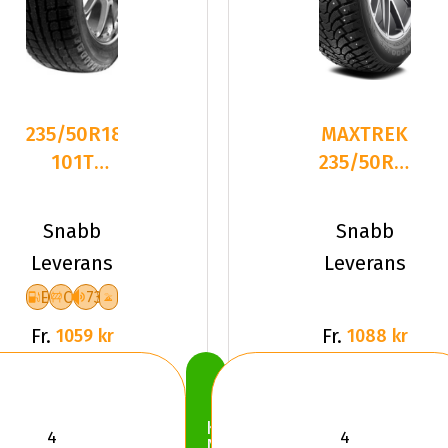
235/50R18
MAXTREK
101T
235/50R18
Maxtrek
101T/
Trek M7
TREK
Snabb
Snabb
MFS
M900 ICE
Leverans
Leverans
Friktion
X
E
C
73
Fr.
Fr.
1059 kr
1088 kr
Köp
Nu