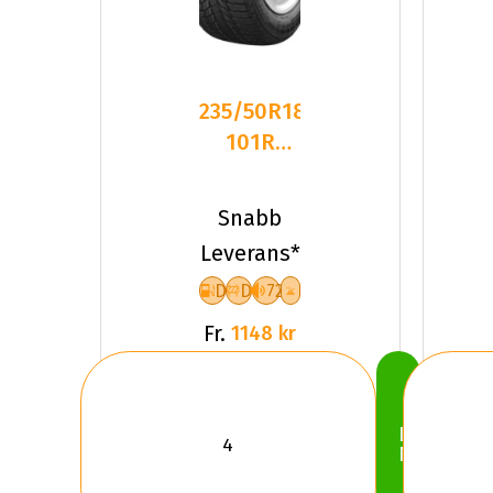
235/50R18
101R
Triangle
PL01 XL
Snabb
Friktion
Leverans*
2024
D
D
72
Fr.
1148 kr
Köp
Nu