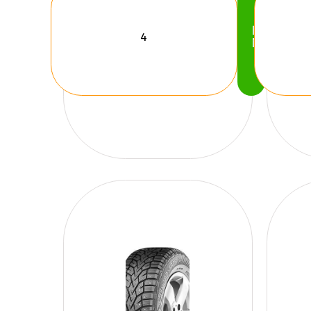
Köp
Nu