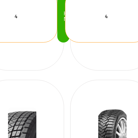
Köp
Nu