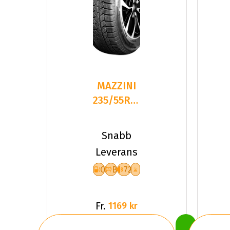
MAZZINI
235/55R19
105
SNOW
Snabb
LEOPARD
Leverans
2
C
B
72
Fr.
1169 kr