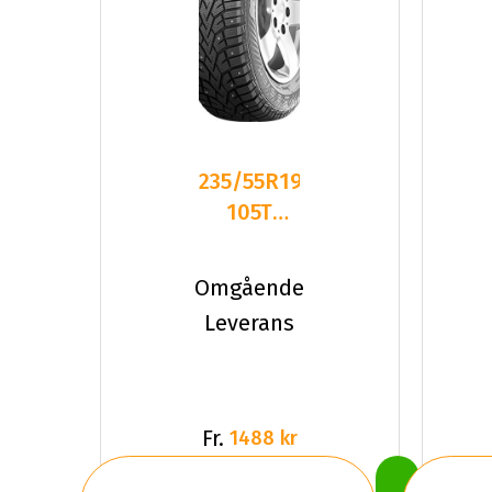
235/55R19
105T
Gislaved
NordFrost100
Omgående
XL
Leverans
Fr.
1488 kr