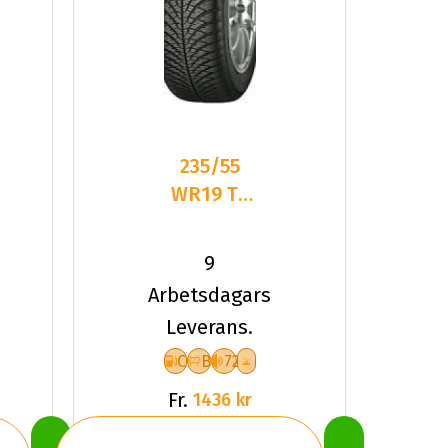
235/55
WR19 TL
105W
YOKO
9
BLUEARTH
Arbetsdagars
4S AW21
Leverans.
XL
C
B
72
Fr.
1436 kr