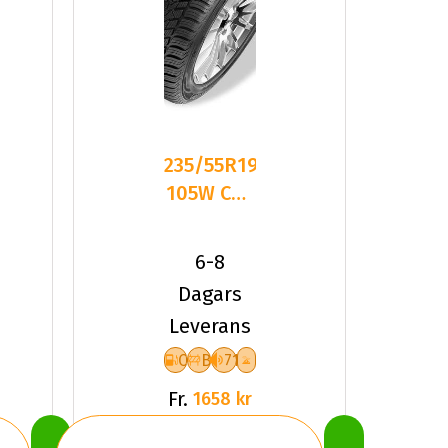
235/55R19
105W CST
Medallion
ACP1 XL
6-8
Fr
Dagars
Leverans
C
B
71
Fr.
1658 kr