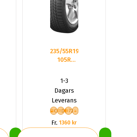
235/55R19
105R
Triangle
PL01 XL
1-3
Friktion
Dagars
2025
Leverans
C
D
72
Fr.
1360 kr