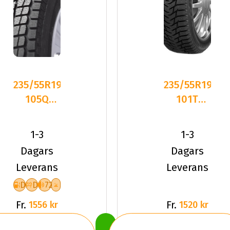
235/55R19
235/55R19
105Q
101T
Maxxis
Sailun ICE
PRESA
BLAZER
1-3
1-3
SUV SS-01
WST3 D
Dagars
Dagars
X
Leverans
Leverans
D
D
72
Fr.
Fr.
1556 kr
1520 kr