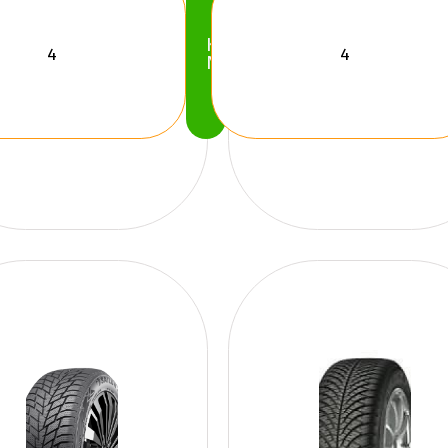
Köp
Nu