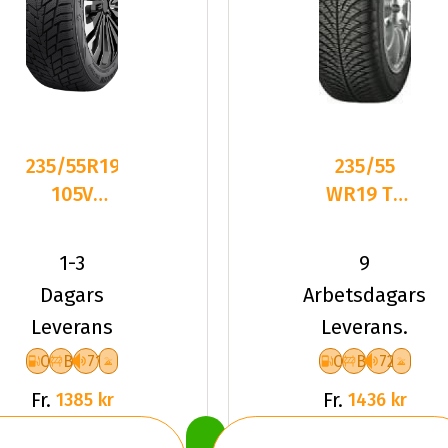
235/55R19
235/55
105V
WR19 TL
Sailun ICE
105W
BLAZER
YOKO
1-3
9
ALPINE
BLUEARTH
Dagars
Arbetsdagars
4S AW21
Leverans
Leverans.
XL
C
B
71
C
B
72
Fr.
Fr.
1385 kr
1436 kr