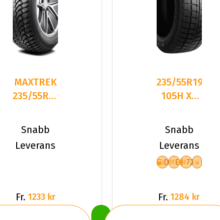
MAXTREK
235/55R19
235/55R19
105H XL
105T
GOODRIDE
TREK
SW618
Snabb
Snabb
M900 ICE
DEB72
Leverans
Leverans
STUDDED
D
E
72
Fr.
Fr.
1233 kr
1284 kr