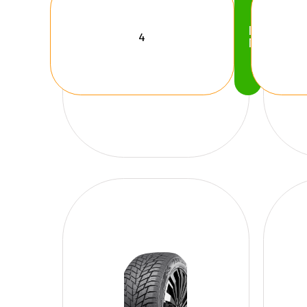
Köp
Nu