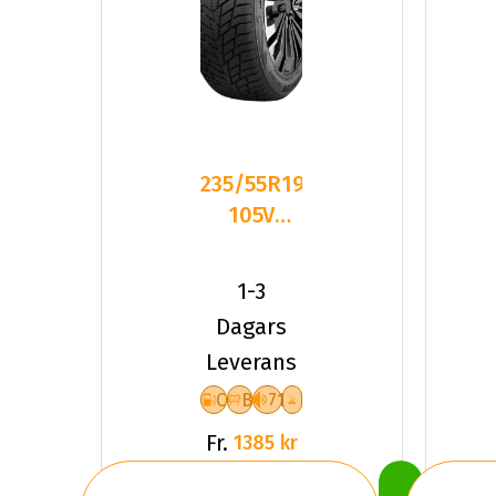
235/55R19
105V
Sailun ICE
BLAZER
1-3
ALPINE
Dagars
Leverans
C
B
71
Fr.
1385 kr