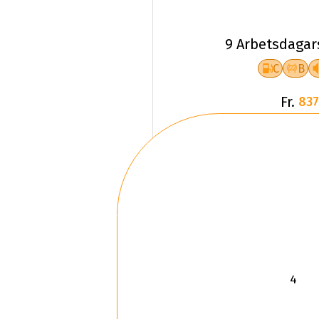
9 Arbetsdagar
C
B
Fr.
837