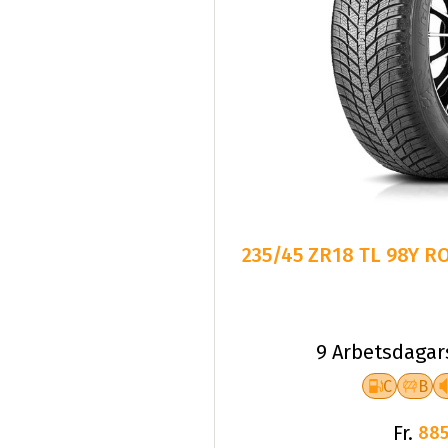
235/45 ZR18 TL 98Y 
9 Arbetsdagar
C
B
Fr.
885