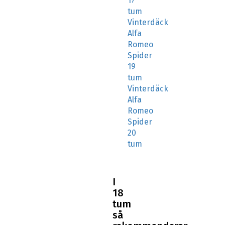
17
tum
Vinterdäck
Alfa
Romeo
Spider
19
tum
Vinterdäck
Alfa
Romeo
Spider
20
tum
I
18
tum
så