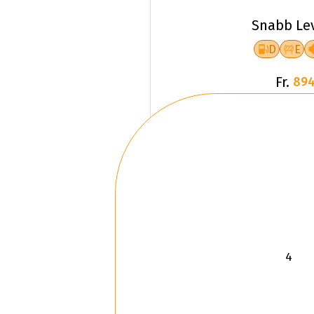
Snabb Le
D
E
Fr.
894