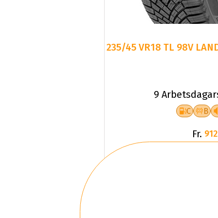
235/45 VR18 TL 98V LAN
9 Arbetsdagar
C
B
Fr.
912