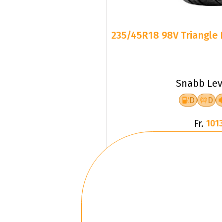
235/45R18 98V Triangle 
Snabb Lev
D
D
Fr.
1013