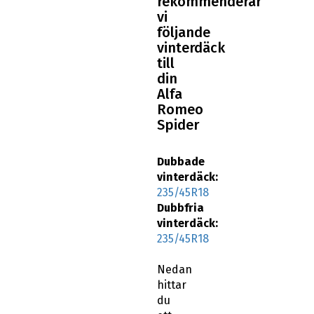
rekommenderar
vi
följande
vinterdäck
till
din
Alfa
Romeo
Spider
Dubbade
vinterdäck:
235/45R18
Dubbfria
vinterdäck:
235/45R18
Nedan
hittar
du