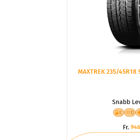
MAXTREK 235/45R18 
Snabb Le
C
D
Fr.
946