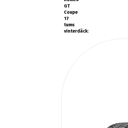
GT
Coupe
17
tums
vinterdäck
: