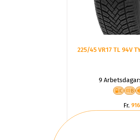
225/45 VR17 TL 94V T
9 Arbetsdagar
C
B
Fr.
916