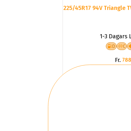
225/45R17 94V Triangle T
1-3 Dagars 
D
C
Fr.
788