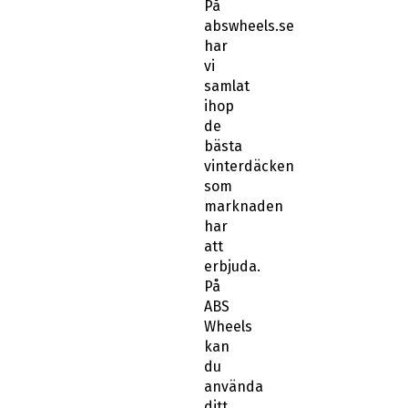
På
abswheels.se
har
vi
samlat
ihop
de
bästa
vinterdäcken
som
marknaden
har
att
erbjuda.
På
ABS
Wheels
kan
du
använda
ditt