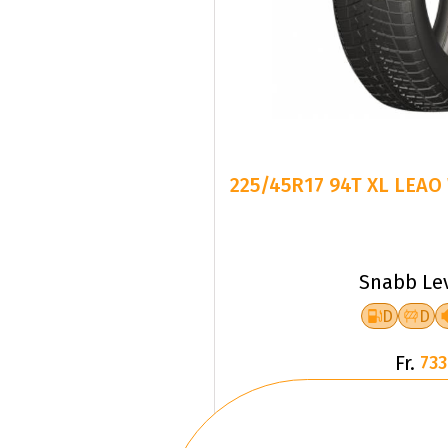
225/45R17 94T XL LEAO
Snabb Le
D
D
Fr.
733