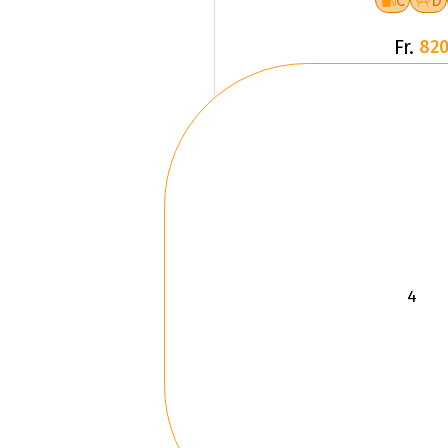
C
D
Fr.
820