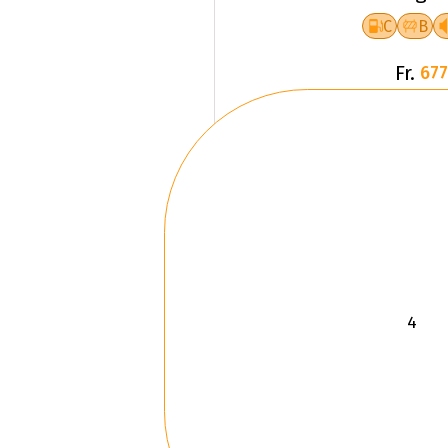
C
B
Fr.
677