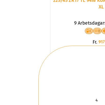
225/45 ZR17 TL 94W KU
XL
9 Arbetsdagar
C
B
Fr.
917