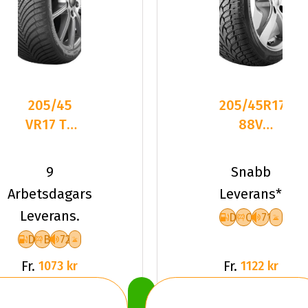
205/45
205/45R17
VR17 TL
88V
88V
Nankang
KUMHO
SV-3 XL
9
Snabb
SOLUS 4S
Friktion
Arbetsdagars
Leverans*
HA32 XL
2025
Leverans.
D
C
71
D
B
72
Fr.
Fr.
1073 kr
1122 kr