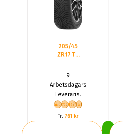
205/45
ZR17 TL
88W
DELINTE
9
AW7 XL
Arbetsdagars
Leverans.
C
C
71
Fr.
761 kr