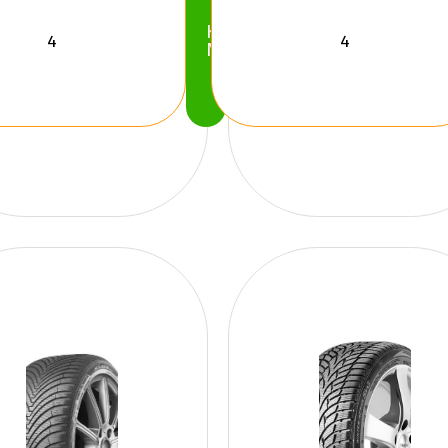
Köp
Nu