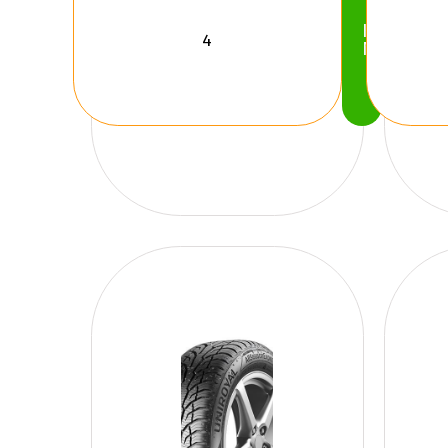
Köp
Nu