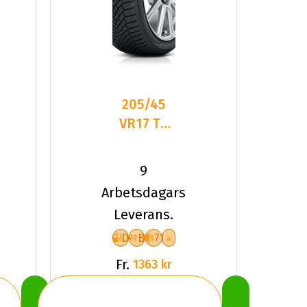
205/45
VR17 TL
88V YOKO
BLUEARTH-
9
WIN V906
Arbetsdagars
Leverans.
D
B
71
Fr.
1363 kr