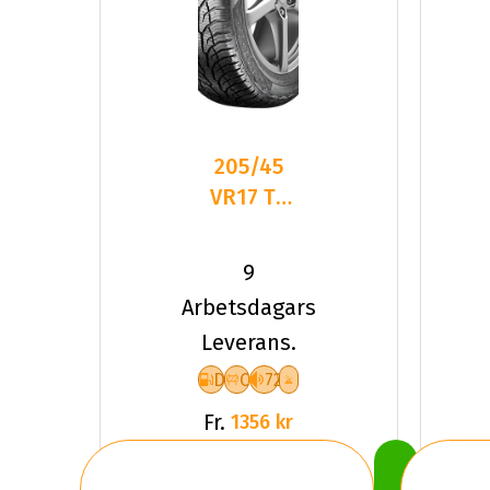
205/45
VR17 TL
88V UN
ALL
9
SEASON
Arbetsdagars
EXPERT 2
Leverans.
XL
D
C
72
Fr.
1356 kr