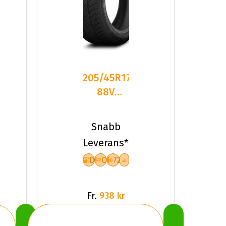
205/45R17
88V
Triangle
TW401 XL
Snabb
Friktion
Leverans*
2024
D
C
72
Fr.
938 kr