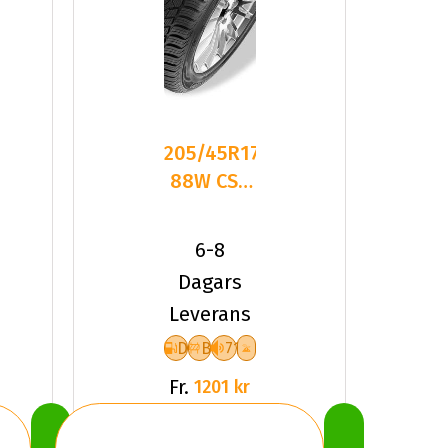
205/45R17
88W CST
Medallion
ACP1 XL
6-8
Friktion
Dagars
Leverans
D
B
71
Fr.
1201 kr