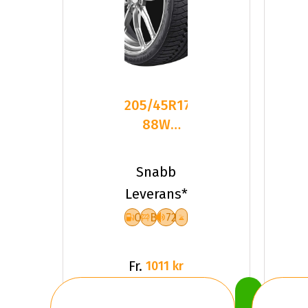
205/45R17
88W
Sailun
ATREZZO
Snabb
4SEASONS
Leverans*
P
C
B
72
Fr.
1011 kr