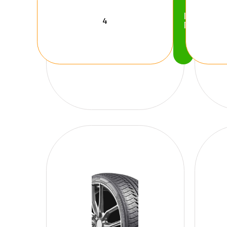
Köp
Nu