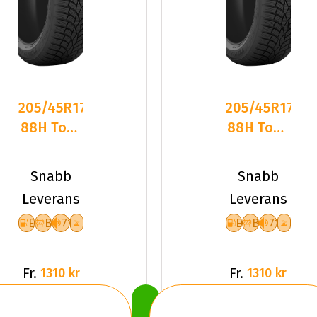
205/45R17
205/45R17
88H Toyo
88H Toyo
Observe
Observe
S944 XL
S944 XL
Snabb
Snabb
Friktion
Friktion
Leverans
Leverans
E
B
71
E
B
71
Fr.
Fr.
1310 kr
1310 kr