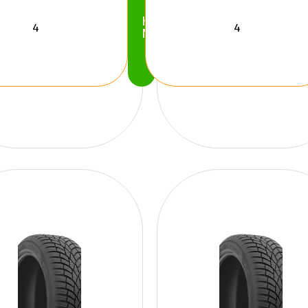
Köp
Nu