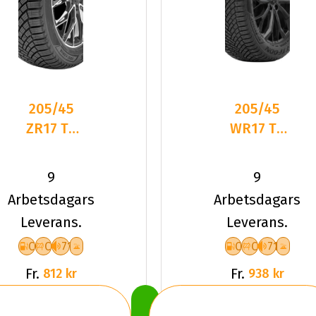
205/45
205/45
ZR17 TL
WR17 TL
88W
88W
LANDSAIL
TYFOON
9
9
4-
ALL-
Arbetsdagars
Arbetsdagars
SEASONS
SEASON 7
Leverans.
Leverans.
3 XL
XL
C
C
71
C
C
71
Fr.
Fr.
812 kr
938 kr