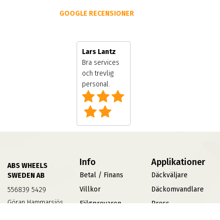
GOOGLE RECENSIONER
Lars Lantz
Bra services och
trevlig personal.
Info
Applikationer
ABS WHEELS
Betal / Finans
Däckväljare
SWEDEN AB
Villkor
Däckomvandlare
556839 5429
Göran Hammarsjös
Fälgprovaren
Press
Väg 2
Jobba På ABS
TPMS