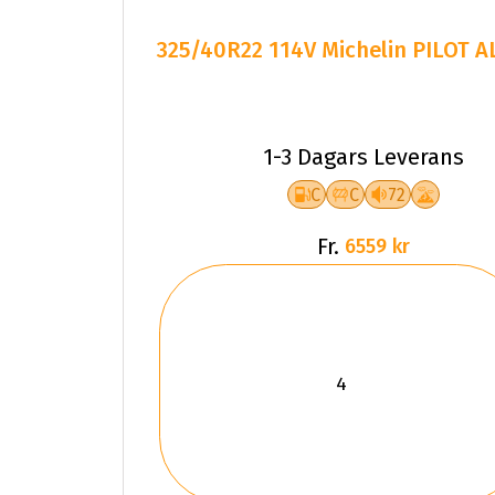
325/40R22 114V Michelin PILOT A
1-3 Dagars Leverans
C
C
72
Fr.
6559 kr