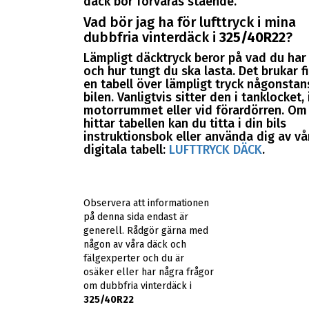
däck bör förvaras stående.
Vad bör jag ha för lufttryck i mina
dubbfria vinterdäck i
325/40R22
?
Lämpligt däcktryck beror på vad du har 
och hur tungt du ska lasta. Det brukar f
en tabell över lämpligt tryck någonstans
bilen. Vanligtvis sitter den i tanklocket, 
motorrummet eller vid förardörren. Om 
hittar tabellen kan du titta i din bils
instruktionsbok eller använda dig av vå
digitala tabell:
LUFTTRYCK DÄCK
.
Observera att informationen
på denna sida endast är
generell. Rådgör gärna med
någon av våra däck och
fälgexperter och du är
osäker eller har några frågor
om dubbfria vinterdäck i
325/40R22