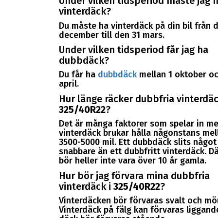
Under vilken tidsperiod måste jag 
vinterdäck?
Du måste ha vinterdäck på din bil från 
december till den 31 mars.
Under vilken tidsperiod får jag ha
dubbdäck?
Du får ha
dubbdäck
mellan 1 oktober oc
april.
Hur länge räcker dubbfria vinterdäc
325/40R22
?
Det är många faktorer som spelar in me
vinterdäck brukar hålla någonstans mel
3500-5000 mil. Ett dubbdäck slits något
snabbare än ett dubbfritt vinterdäck. D
bör heller inte vara över 10 år gamla.
Hur bör jag förvara mina dubbfria
vinterdäck i
325/40R22
?
Vinterdäcken bör förvaras svalt och mör
Vinterdäck på fälg kan förvaras liggand