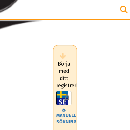
Börja
med
ditt
registreringsnummer
MANUELL
SÖKNING