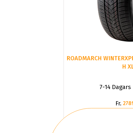
ROADMARCH WINTERXPRO
H X
7-14 Dagars
Fr.
278