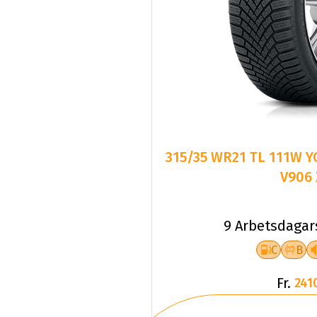
315/35 WR21 TL 111W 
V906 
9 Arbetsdagar
C
B
Fr.
241