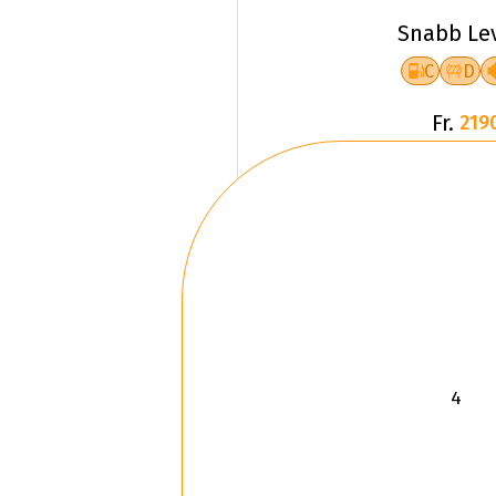
Snabb Le
C
D
Fr.
219