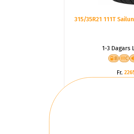
315/35R21 111T Sailun
1-3 Dagars 
B
C
Fr.
226