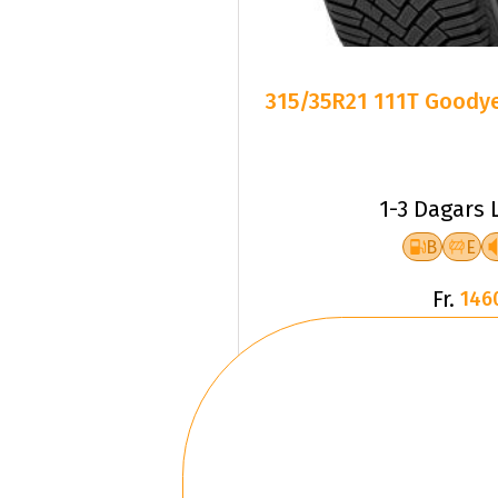
315/35R21 111T Goodye
1-3 Dagars 
B
E
Fr.
146