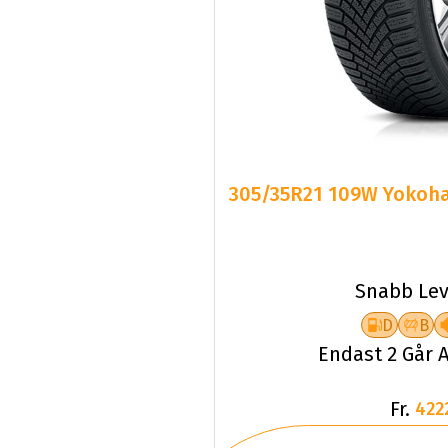
305/35R21 109W Yokoha
Snabb Lev
D
B
Endast 2 Går A
Fr.
422