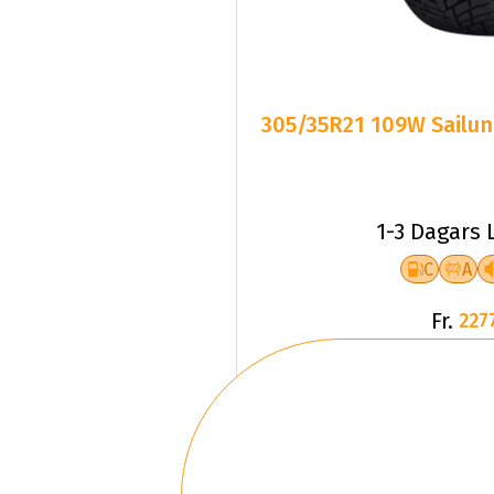
305/35R21 109W Sailun
1-3 Dagars 
C
A
Fr.
227