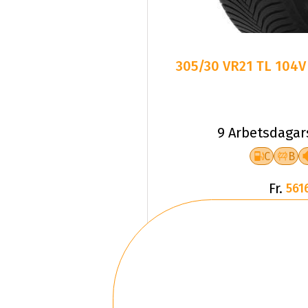
305/30 VR21 TL 104V 
9 Arbetsdagar
C
B
Fr.
561