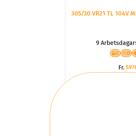
305/30 VR21 TL 104V MI
9 Arbetsdagar
C
D
Fr.
597