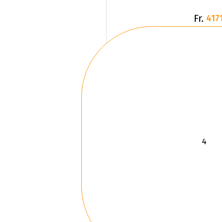
Fr.
4171