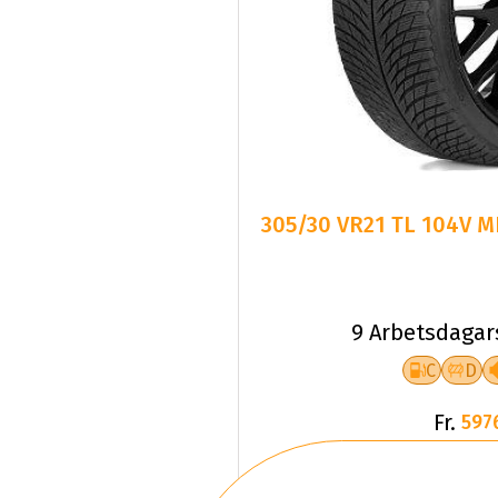
305/30 VR21 TL 104V MI
9 Arbetsdagar
C
D
Fr.
597