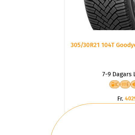
305/30R21 104T Goodye
7-9 Dagars 
C
E
Fr.
402