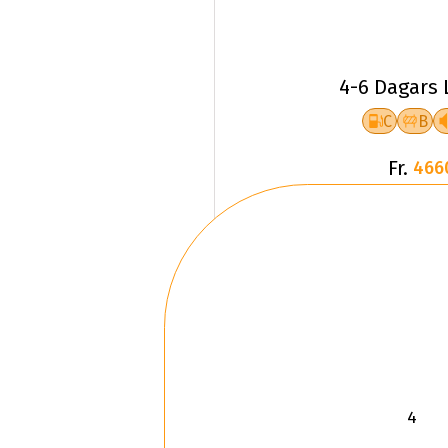
4-6 Dagars 
C
B
Fr.
466