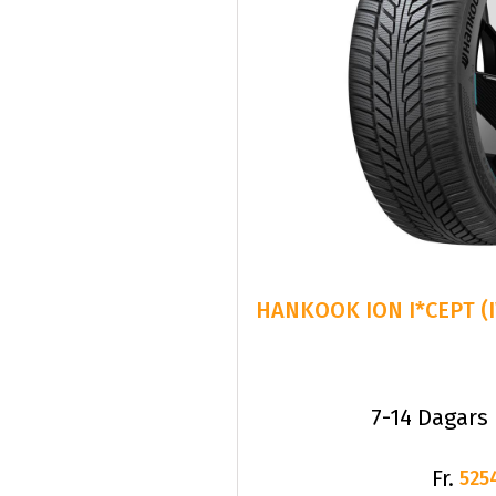
HANKOOK ION I*CEPT (I
7-14 Dagars
Fr.
525