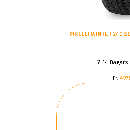
PIRELLI WINTER 240 SO
7-14 Dagars
Fr.
497