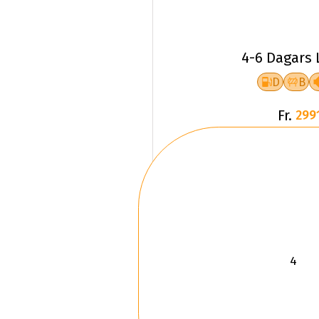
4-6 Dagars 
D
B
Fr.
299