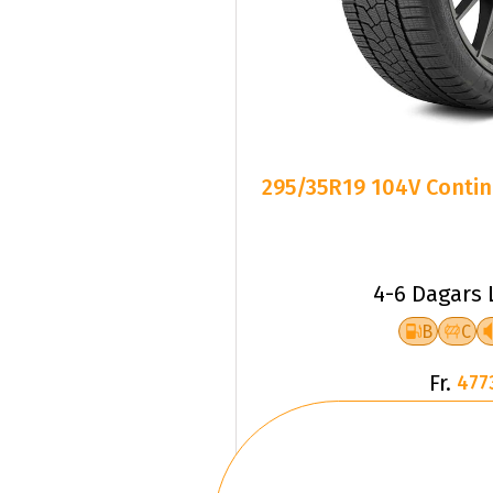
295/35R19 104V Contin
4-6 Dagars 
B
C
Fr.
477