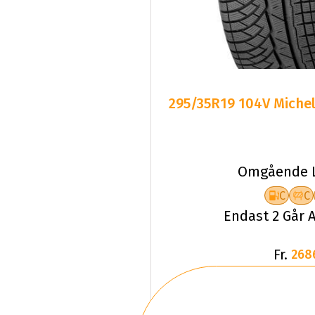
295/35R19 104V Michel
Omgående L
C
C
Endast 2 Går A
Fr.
268