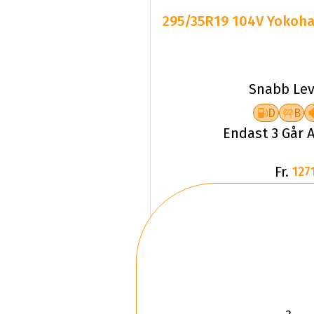
295/35R19 104V Yokoha
Snabb Lev
D
B
Endast 3 Går A
Fr.
1271