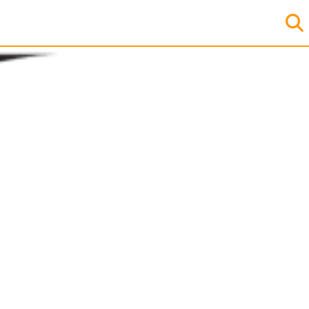
Börja
med
ditt
registreringsnummer
MANUELL
SÖKNING