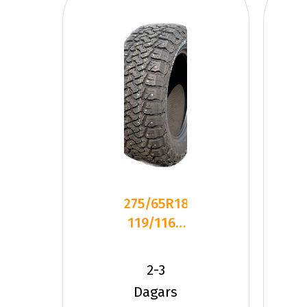
275/65R18
119/116R
Ridgeblade
XTS
2-3
Studd
Dagars