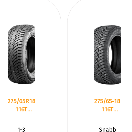
275/65R18
275/65-18
116T
116T
Rovelo
Nokian
ARCTIC
HKPL 10
1-3
Snabb