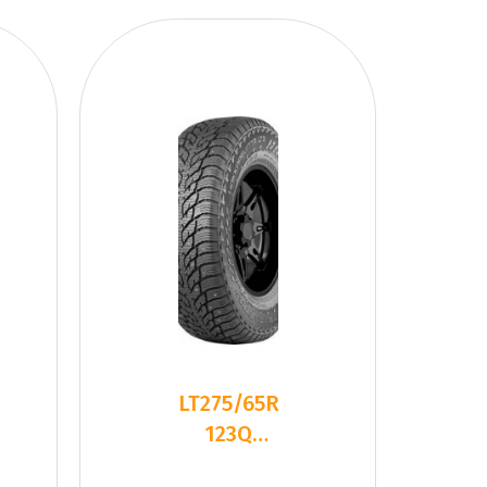
LT275/65R18
123Q
Nokian