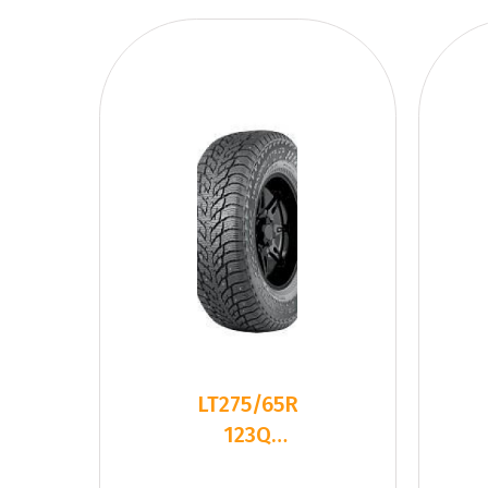
LT275/65R18
123Q
Nokian