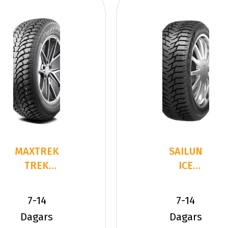
MAXTREK
SAILUN
TREK
ICE
M900 ICE
BLAZER
275/65R18
WS T3
7-14
7-14
116 S
275/65R18
Dagars
Dagars
116 T