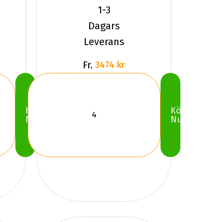
HKPL LT3
1-3
Dubbat
Dagars
2024
Leverans
Fr.
3474 kr
Köp
Köp
Nu
Nu