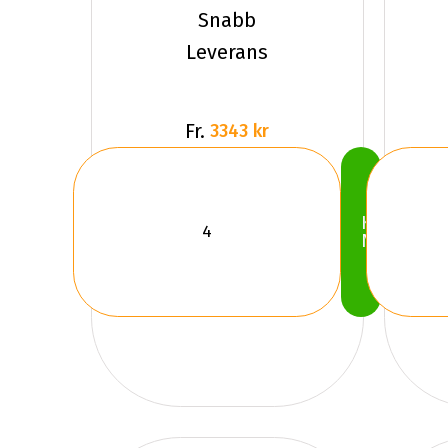
HKPL LT3
Snabb
Dubbat
Leverans
Fr.
3343 kr
Köp
Nu