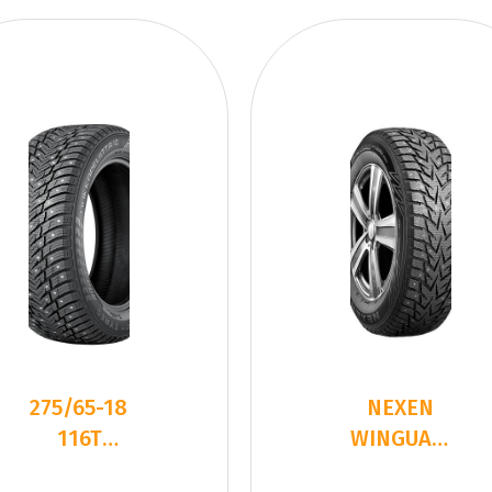
275/65-18
NEXEN
116T
WINGUARD
Nokian
WINSPIKE