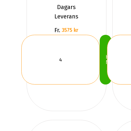
VISION
Dagars
RW0
Leverans
Fr.
3575 kr
Köp
Nu