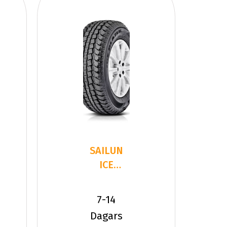
SAILUN
ICE
BLAZER
WST2
7-14
275/65R18
Dagars
116 S