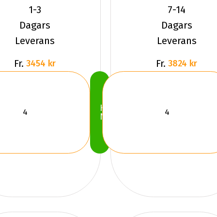
HKPL 10
3
1-3
7-14
SUV
275/65R18
Dagars
Dagars
Dubbat
116 T
Leverans
Leverans
2024
Fr.
Fr.
3454 kr
3824 kr
Köp
Nu