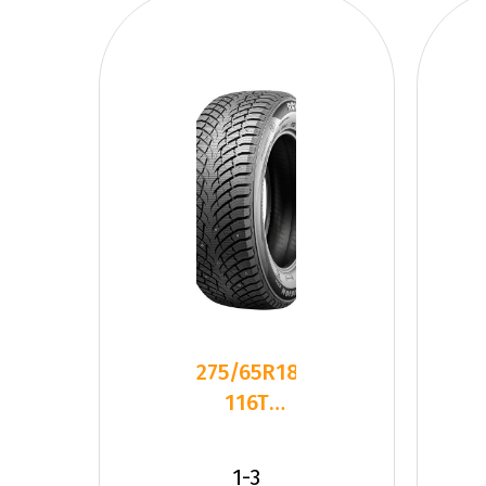
275/65R18
116T
Rovelo
ARCTIC
1-3