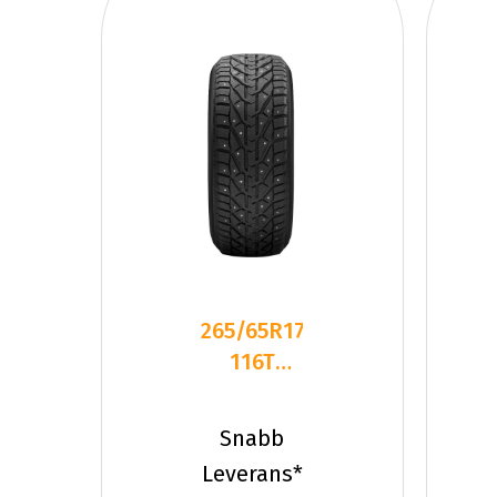
265/65R17
116T
Tigar ICE
XL
Snabb
Dubbat
Leverans*
2023