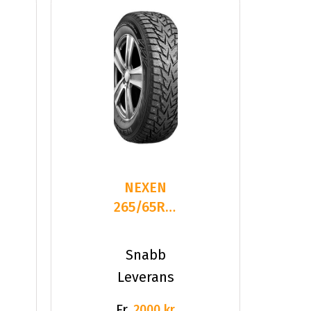
NEXEN
265/65R17
WINSPIKE
T
3 116T XL
Snabb
STUDDED
Leverans
Fr.
2000 kr