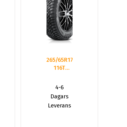
265/65R17
116T
Nokian
Nordman
4-6
North 9 S
Dagars
Leverans