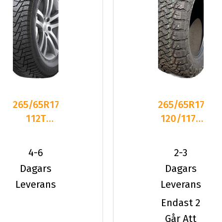
265/65R17
265/65R17
112T
120/117S
Hankook
Ridgeblade
Winter
XTS
4-6
2-3
I*Pike X
Studd
Dagars
Dagars
Leverans
Leverans
Endast 2
Går Att