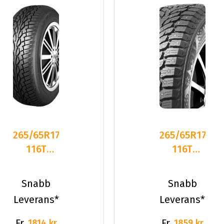
265/65R17
265/65R17
116T
116T
Nankang
Kumho
SW-7 XL
WINTERCRAF
Snabb
Snabb
Dubbat
ICE WI
Leverans*
Leverans*
2024
Fr.
Fr.
1814 kr
1859 kr