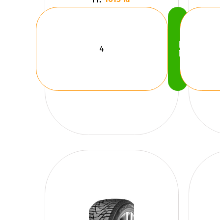
Köp
Nu