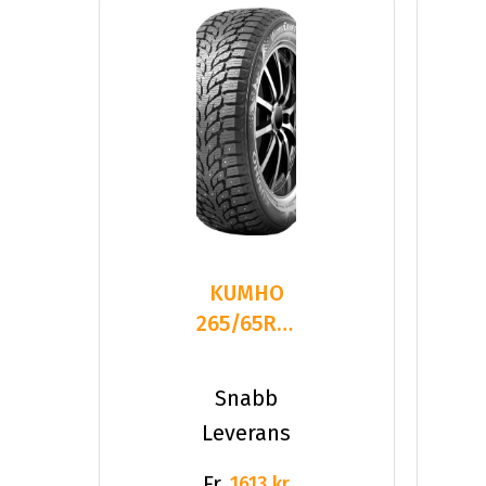
KUMHO
265/65R17
116T WI32
XL
Snabb
Leverans
Fr.
1613 kr