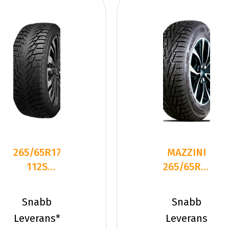
265/65R17
MAZZINI
112S
265/65R17
Dynamo
116T ICE
SNOW-H
LEOPARD
Snabb
Snabb
MWH02
SUV
Leverans*
Leverans
Dubb