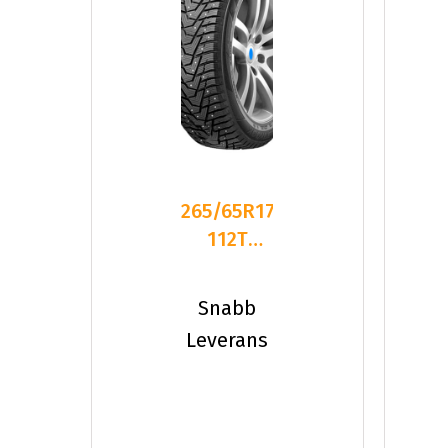
265/65R17
112T
Hankook
W429A
Snabb
WiNter
Leverans
I*P