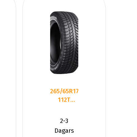
265/65R17
112T
Winrun
WR66
2-3
Studded
Dagars
Dubbat