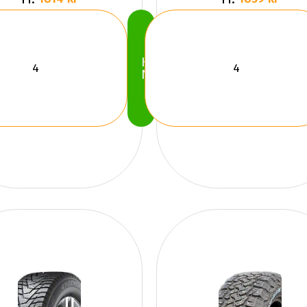
Köp
Nu