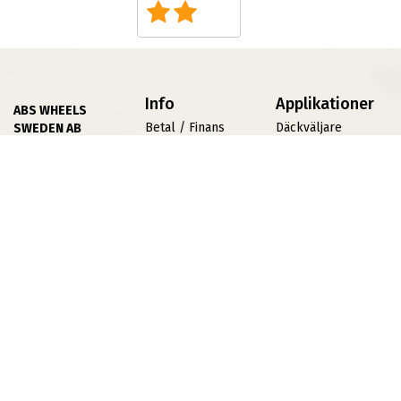
Info
Applikationer
ABS WHEELS
Betal / Finans
Däckväljare
SWEDEN AB
Villkor
Däckomvandlare
556839 5429
Göran Hammarsjös
Fälgprovaren
Press
Väg 2
Jobba På ABS
TPMS
19572 Rosersberg
Sidkarta
Offroad Däck
Mån-Fre 08:00-
Varumärken
17:00
Lunchstängt 12:00-
13:00
Bankgiro: 5300-
1194
Kunskap
KONTAKTA