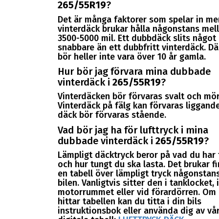
265/55R19
?
Det är många faktorer som spelar in me
vinterdäck brukar hålla någonstans mel
3500-5000 mil. Ett dubbdäck slits något
snabbare än ett dubbfritt vinterdäck. D
bör heller inte vara över 10 år gamla.
Hur bör jag förvara mina dubbade
vinterdäck i
265/55R19
?
Vinterdäcken bör förvaras svalt och mör
Vinterdäck på fälg kan förvaras liggande
däck bör förvaras stående.
Vad bör jag ha för lufttryck i mina
dubbade vinterdäck i
265/55R19
?
Lämpligt däcktryck beror på vad du har f
och hur tungt du ska lasta. Det brukar f
en tabell över lämpligt tryck någonstans
bilen. Vanligtvis sitter den i tanklocket, i
motorrummet eller vid förardörren. Om 
hittar tabellen kan du titta i din bils
instruktionsbok eller använda dig av vå