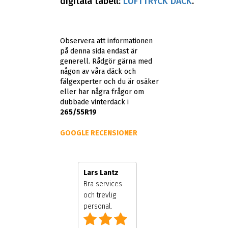
digitala tabell:
LUFTTRYCK DÄCK
.
Observera att informationen
på denna sida endast är
generell. Rådgör gärna med
någon av våra däck och
fälgexperter och du är osäker
eller har några frågor om
dubbade vinterdäck i
265/55R19
GOOGLE RECENSIONER
Bo Lundahl
Lars Lantz
Super bra
Bra services
personal och
och trevlig
ägare
personal.