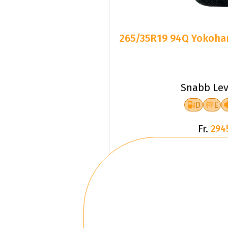
265/35R19 94Q Yokoham
Snabb Lev
D
E
Fr.
294