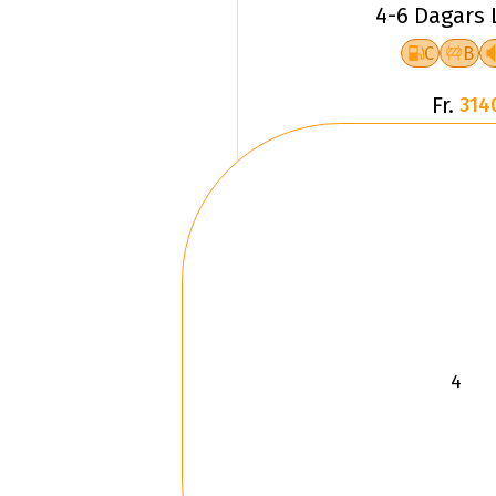
4-6 Dagars 
C
B
Fr.
314