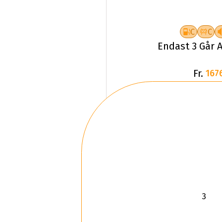
C
C
Endast 3 Går A
Fr.
167