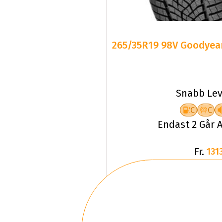
265/35R19 98V Goodyea
Snabb Lev
C
C
Endast 2 Går A
Fr.
1313