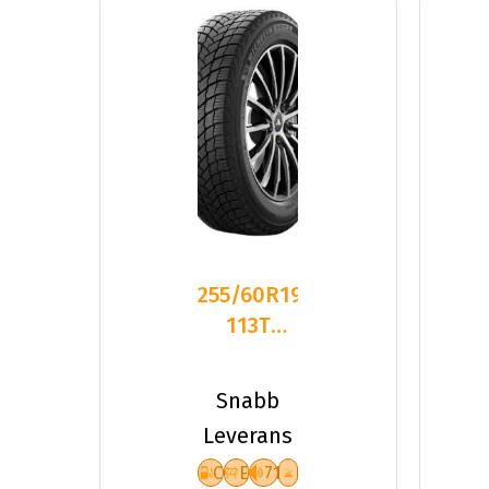
255/60R19
113T
Michelin
X-ICE
Snabb
SNOW
Leverans
SUV
C
E
71