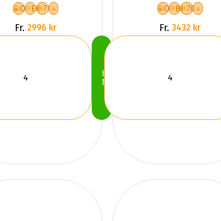
C
E
71
C
B
70
Fr.
Fr.
2996 kr
3432 kr
Köp
Nu