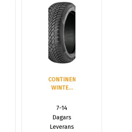
CONTINENTAL
WINTER
CONTACT
TS 850
7-14
255/6
Dagars
Leverans