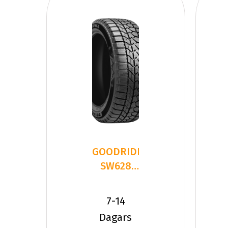
GOODRIDE
SW628
255/60R19
113 T XL
7-14
Dagars