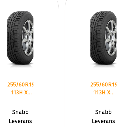
255/60R19
255/60R19
113H XL
113H XL
FR TOYO
FR TOYO
OBSERVE
OBSERVE
Snabb
Snabb
GSI-6
GSI-6
Leverans
Leverans