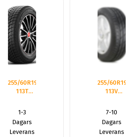
255/60R19
255/60R19
113T
113V
Michelin
Hankook
X-ICE
IW01A
1-3
7-10
SNOW
ION
Dagars
Dagars
SUV
I*cept
Leverans
Leverans