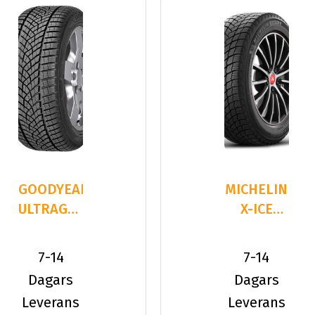
GOODYEAR
MICHELIN
ULTRAGRIP
X-ICE
PERFORMANCE
SNOW
255/60R1
SUV
7-14
7-14
255/60R19
Dagars
Dagars
113 T XL
Leverans
Leverans