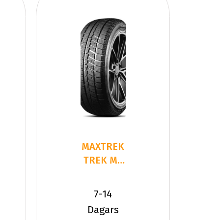
MAXTREK
TREK M7
PLUS
255/60R19
7-14
109 H
Dagars