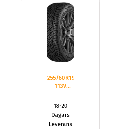
255/60R19
113V
Goodyear
ULTRAGRIP
18-20
PERFO
Dagars
Leverans