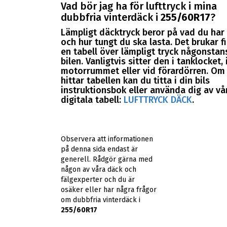
Vad bör jag ha för lufttryck i mina
dubbfria vinterdäck i
255/60R17
?
Lämpligt däcktryck beror på vad du har 
och hur tungt du ska lasta. Det brukar f
en tabell över lämpligt tryck någonstans
bilen. Vanligtvis sitter den i tanklocket, 
motorrummet eller vid förardörren. Om 
hittar tabellen kan du titta i din bils
instruktionsbok eller använda dig av vå
digitala tabell:
LUFTTRYCK DÄCK
.
Observera att informationen
på denna sida endast är
generell. Rådgör gärna med
någon av våra däck och
fälgexperter och du är
osäker eller har några frågor
om dubbfria vinterdäck i
255/60R17