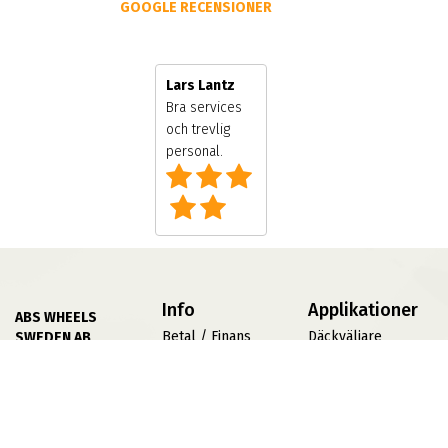
GOOGLE RECENSIONER
Lars Lantz
Bra services och
trevlig personal.
Info
Applikationer
ABS WHEELS
Betal / Finans
Däckväljare
SWEDEN AB
Villkor
Däckomvandlare
556839 5429
Göran Hammarsjös
Fälgprovaren
Press
Väg 2
Jobba På ABS
TPMS
19572 Rosersberg