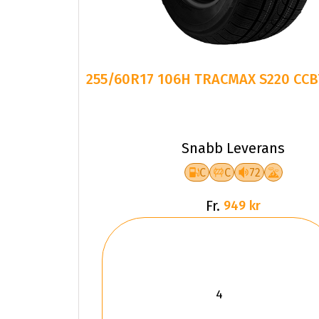
255/60R17 106H TRACMAX S220 CC
Snabb Leverans
C
C
72
Fr.
949 kr