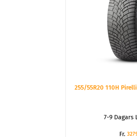
255/55R20 110H Pirell
7-9 Dagars 
Fr.
327