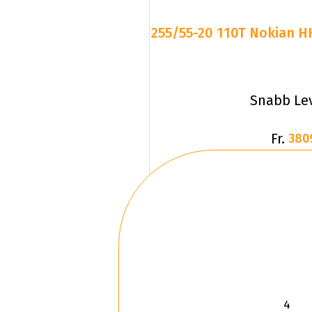
255/55-20 110T Nokian H
Snabb Le
Fr.
380