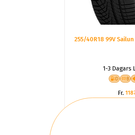
255/40R18 99V Sailun
1-3 Dagars 
D
B
Fr.
118