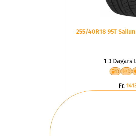
255/40R18 95T Sailun
1-3 Dagars 
D
D
Fr.
1413