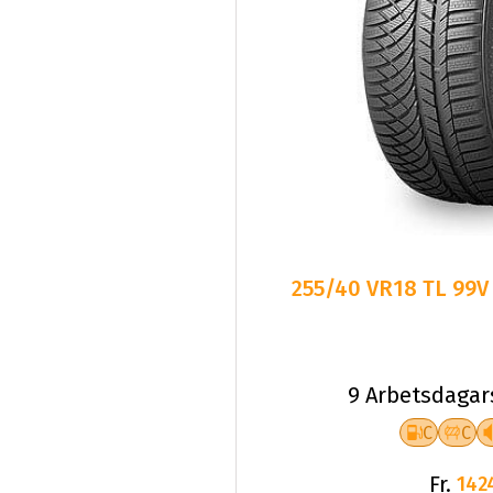
255/40 VR18 TL 99
9 Arbetsdagar
C
C
Fr.
142