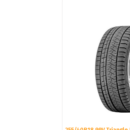
255/40R18 99V Triangle 