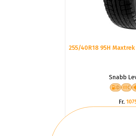
255/40R18 95H Maxtrek 
Snabb Le
D
C
Fr.
107