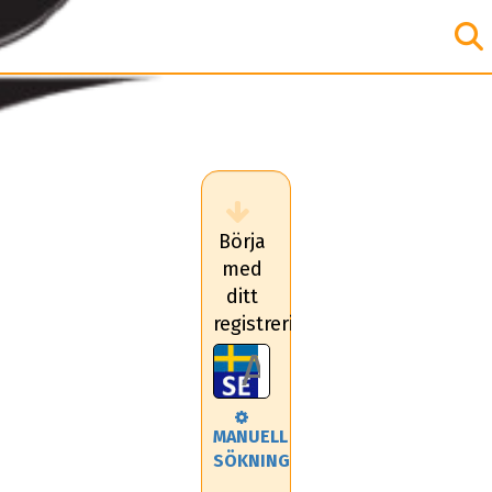
Börja
med
ditt
registreringsnummer
MANUELL
SÖKNING