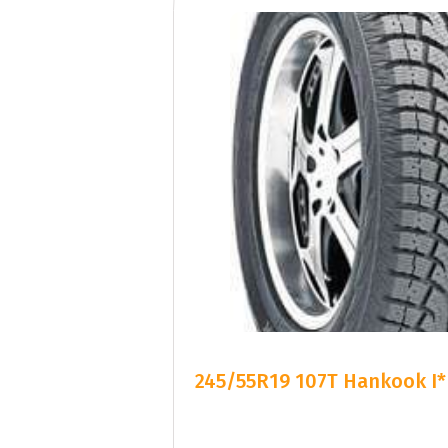
245/55R19 107T Hankook I*