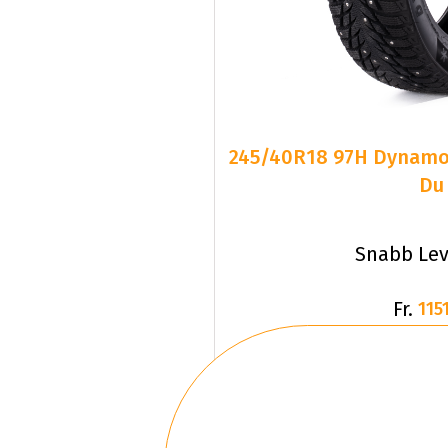
245/40R18 97H Dynam
Du
Snabb Lev
Fr.
1151