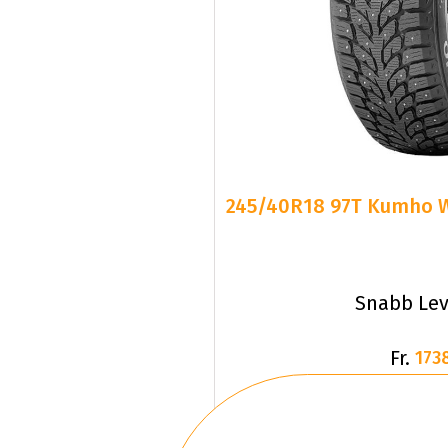
245/40R18 97T Kumho W
Snabb Lev
Fr.
173