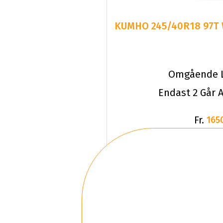
KUMHO 245/40R18 97T Wi
Omgående L
Endast 2 Går A
Fr.
165