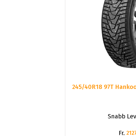
245/40R18 97T Hankook
Snabb Lev
Fr.
2127