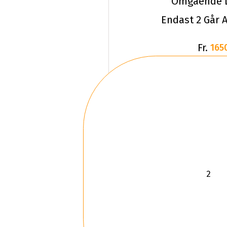
Omgående L
Endast 2 Går A
Fr.
165