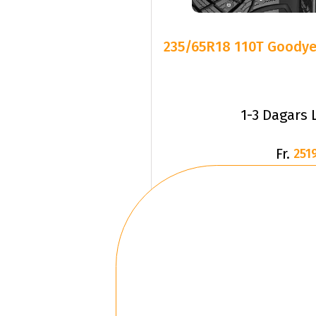
235/65R18 110T Goodye
1-3 Dagars 
Fr.
2519