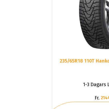
235/65R18 110T Hanko
1-3 Dagars 
Fr.
214