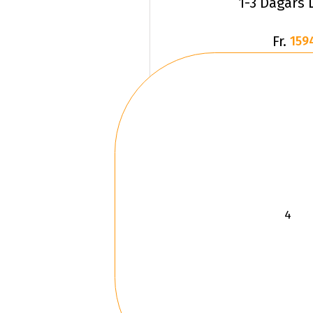
1-3 Dagars 
Fr.
159