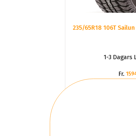
235/65R18 106T Sailun
1-3 Dagars 
Fr.
159